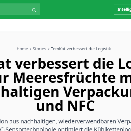
Intell
Home
Stories
TomKat verbessert die Logistik...
t verbessert die Lo
ür Meeresfrüchte m
haltigen Verpack
und NFC
ion aus nachhaltigen, wiederverwendbaren Ver
FC-Sensortechnologie optimiert die Kühlkettenlog