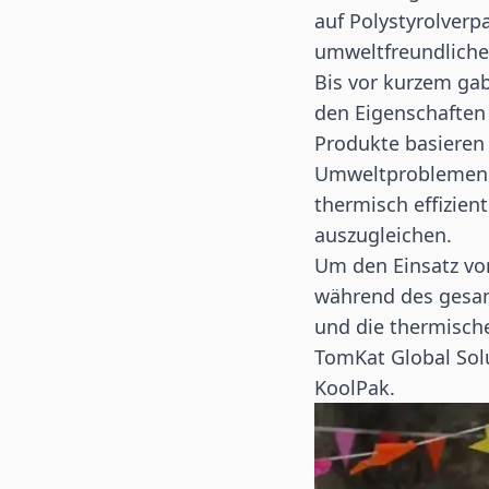
auf Polystyrolverp
umweltfreundlicher
Bis vor kurzem ga
den Eigenschaften 
Produkte basieren 
Umweltproblemen v
thermisch effizien
auszugleichen.
Um den Einsatz von
während des gesam
und die thermische
TomKat Global Sol
KoolPak.