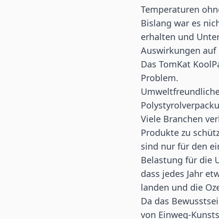
Temperaturen ohne
Bislang war es nic
erhalten und Unter
Auswirkungen auf 
Das TomKat KoolPa
Problem.
Umweltfreundlich
Polystyrolverpack
Viele Branchen ver
Produkte zu schütze
sind nur für den e
Belastung für die 
dass jedes Jahr et
landen und die Oz
Da das Bewusstsein
von Einweg-Kunsts