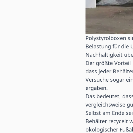
Polystyrolboxen s
Belastung für die 
Nachhaltigkeit üb
Der größte Vorteil
dass jeder Behält
Versuche sogar ei
ergaben.
Das bedeutet, das
vergleichsweise gü
Selbst am Ende se
Behälter recycelt 
ökologischer Fußab