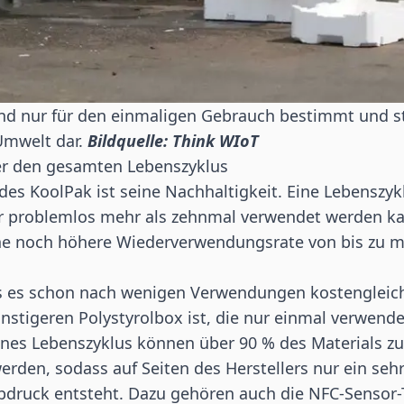
ind nur für den einmaligen Gebrauch bestimmt und s
Umwelt dar.
Bildquelle: Think WIoT
er den gesamten Lebenszyklus
 des KoolPak ist seine Nachhaltigkeit. Eine Lebenszyk
er problemlos mehr als zehnmal verwendet werden ka
ne noch höhere Wiederverwendungsrate von bis zu m
s es schon nach wenigen Verwendungen kostengleich
nstigeren Polystyrolbox ist, die nur einmal verwend
ines Lebenszyklus können über 90 % des Materials z
werden, sodass auf Seiten des Herstellers nur ein seh
druck entsteht. Dazu gehören auch die NFC-Sensor-T