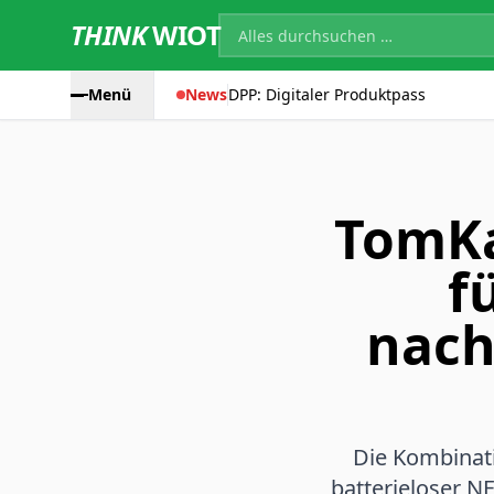
THINK
WIOT
Menü
News
DPP: Digitaler Produktpass
TomKa
f
nach
Die Kombinat
batterieloser N