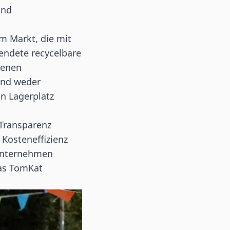
und
m Markt, die mit
wendete recycelbare
genen
und weder
an Lagerplatz
 Transparenz
Kosteneffizienz
 Unternehmen
das TomKat