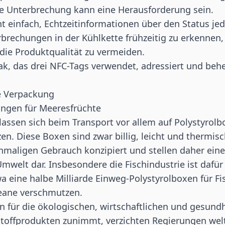
 Unterbrechung kann eine Herausforderung sein.
ht einfach, Echtzeitinformationen über den Status je
brechungen in der Kühlkette frühzeitig zu erkennen
die Produktqualität zu vermeiden.
k, das drei
NFC
-Tags verwendet, adressiert und beh
e Verpackung
ungen für Meeresfrüchte
lassen sich beim Transport vor allem auf Polystyrolb
n. Diese Boxen sind zwar billig, leicht und thermisch
inmaligen Gebrauch konzipiert und stellen daher ei
Umwelt dar. Insbesondere die Fischindustrie ist dafür
wa eine halbe Milliarde Einweg-Polystyrolboxen für F
eane verschmutzen.
 für die ökologischen, wirtschaftlichen und gesundh
toffprodukten zunimmt, verzichten Regierungen we