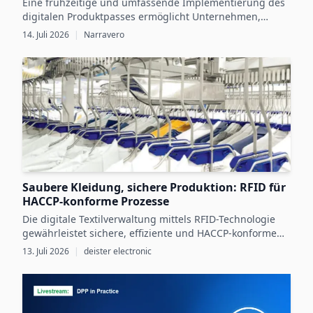
Eine frühzeitige und umfassende Implementierung des
digitalen Produktpasses ermöglicht Unternehmen,
gesetzliche Vorgaben zu erfüllen und gleichzeitig durch
14. Juli 2026
|
Narravero
digitale Produktdaten messbares Wachstum zu erzielen.
Saubere Kleidung, sichere Produktion: RFID für
HACCP-konforme Prozesse
Die digitale Textilverwaltung mittels RFID-Technologie
gewährleistet sichere, effiziente und HACCP-konforme
Arbeitskleidungsprozesse in der
13. Juli 2026
|
deister electronic
Lebensmittelproduktion.