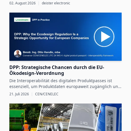
Sicherheit mit größtmöglicher Selbstbestimmung
02. August 2026
|
deister electronic
verbindet.
DPP: Strategische Chancen durch die EU-
Ökodesign-Verordnung
Die Interoperabilität des digitalen Produktpasses ist
essenziell, um Produktdaten europaweit zugänglich und
nutzbar zu machen und dadurch neue Chancen für
21. Juli 2026
|
CEN/CENELEC
nachhaltige Unternehmensstrategien zu schaffen.