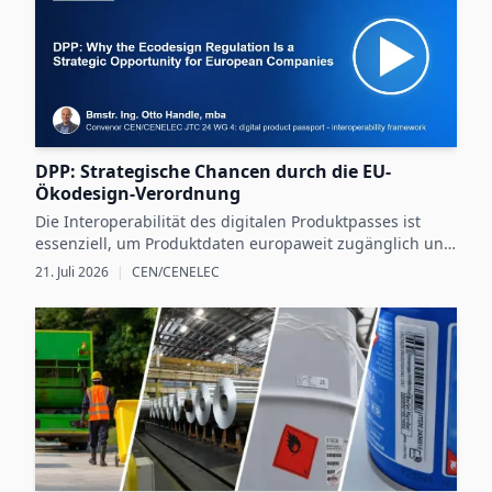
DPP: Strategische Chancen durch die EU-
Ökodesign-Verordnung
Die Interoperabilität des digitalen Produktpasses ist
essenziell, um Produktdaten europaweit zugänglich und
nutzbar zu machen und dadurch neue Chancen für
21. Juli 2026
|
CEN/CENELEC
nachhaltige Unternehmensstrategien zu schaffen.