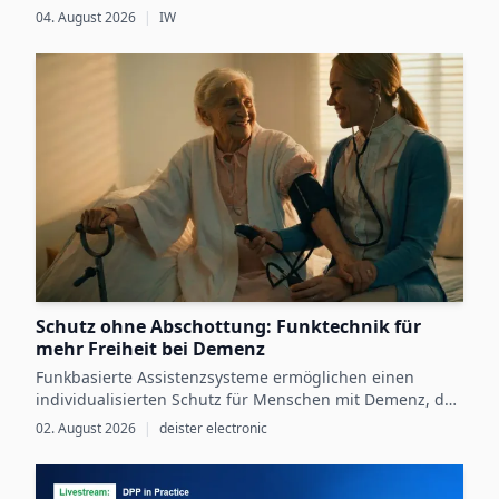
Dennoch besteht zwischen den regulatorischen
04. August 2026
|
IW
Vorgaben, die ab 2027 schrittweise für einzelne
Produktgruppen verbindlich werden, und der
betrieblichen Vorbereitung darauf weiterhin eine Lücke.
Schutz ohne Abschottung: Funktechnik für
mehr Freiheit bei Demenz
Funkbasierte Assistenzsysteme ermöglichen einen
individualisierten Schutz für Menschen mit Demenz, der
Sicherheit mit größtmöglicher Selbstbestimmung
02. August 2026
|
deister electronic
verbindet.