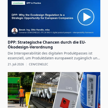
DPP: Strategische Chancen durch die EU-
Ökodesign-Verordnung
Die Interoperabilität des digitalen Produktpasses ist
essenziell, um Produktdaten europaweit zugänglich und
nutzbar zu machen und dadurch neue Chancen für
21. Juli 2026
|
CEN/CENELEC
nachhaltige Unternehmensstrategien zu schaffen.