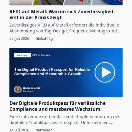
RFID auf Metall: Warum sich Zuverlässigkeit
erst in der Praxis zeigt
Zuverlässiges RFID auf Metall erfordert die individuelle
Abstimmung von Tag-Design, Frequenz, Montage und
Betriebsbedingungen sowie eine gründliche Validierung
20. Juli 2026
|
Global Tag
im praktischen Einsatz.
Der Digitale Produktpass für verlässliche
Compliance und messbares Wachstum
Eine frühzeitige und umfassende Implementierung des
digitalen Produktpasses ermöglicht Unternehmen,
gesetzliche Vorgaben zu erfüllen und gleichzeitig durch
14. Juli 2026
|
Narravero