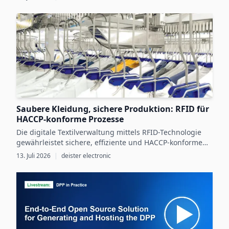
digitale Produktdaten messbares Wachstum zu erzielen.
Saubere Kleidung, sichere Produktion: RFID für
HACCP-konforme Prozesse
Die digitale Textilverwaltung mittels RFID-Technologie
gewährleistet sichere, effiziente und HACCP-konforme
Arbeitskleidungsprozesse in der
13. Juli 2026
|
deister electronic
Lebensmittelproduktion.