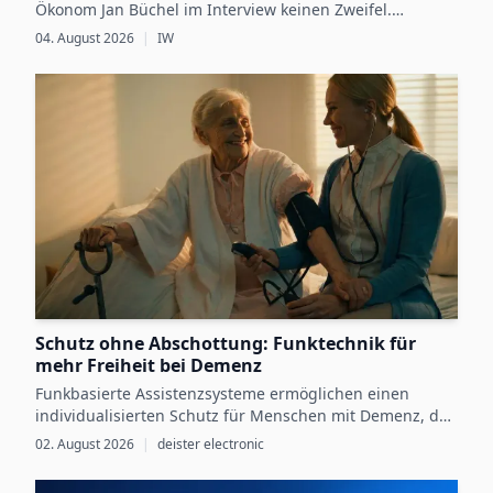
Ökonom Jan Büchel im Interview keinen Zweifel.
Dennoch besteht zwischen den regulatorischen
04. August 2026
|
IW
Vorgaben, die ab 2027 schrittweise für einzelne
Produktgruppen verbindlich werden, und der
betrieblichen Vorbereitung darauf weiterhin eine Lücke.
Schutz ohne Abschottung: Funktechnik für
mehr Freiheit bei Demenz
Funkbasierte Assistenzsysteme ermöglichen einen
individualisierten Schutz für Menschen mit Demenz, der
Sicherheit mit größtmöglicher Selbstbestimmung
02. August 2026
|
deister electronic
verbindet.