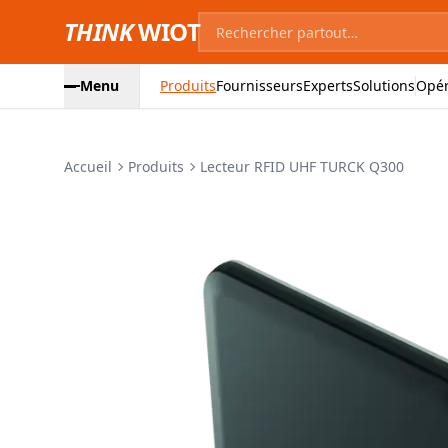
THINK
WIOT
Menu
Produits
Fournisseurs
Experts
Solutions
Opér
Accueil
Produits
Lecteur RFID UHF TURCK Q300
Images du produit