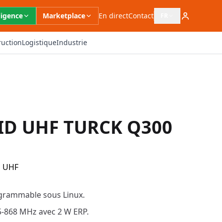
ligence
Marketplace
En direct
Contact
FR
Ouvrir le sélecteur 
ruction
Logistique
Industrie
FID UHF TURCK Q300
D UHF
grammable sous Linux.
5-868 MHz avec 2 W ERP.