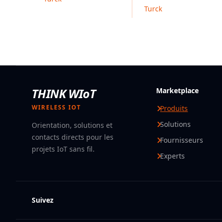
Turck
THINK WIoT
Marketplace
WIRELESS IOT
Produits
Solutions
Orientation, solutions et
contacts directs pour les
Fournisseurs
projets IoT sans fil.
Experts
Suivez