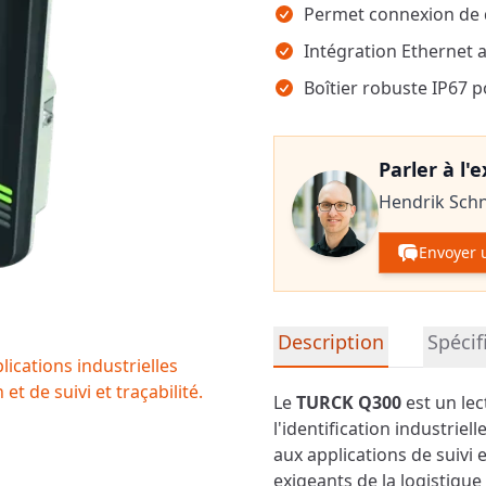
Permet connexion de 
Intégration Ethernet 
Boîtier robuste IP67 
Parler à l'
Hendrik Sch
Envoyer 
Informations détaillées su
Description
Spécif
cations industrielles
t de suivi et traçabilité.
Le
TURCK Q300
est un le
l'identification industrie
aux applications de suivi 
exigeants de la logistique 