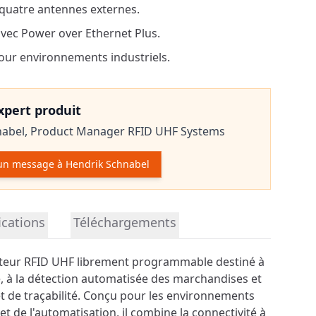
quatre antennes externes.
avec Power over Ethernet Plus.
pour environnements industriels.
expert produit
nabel,
Product Manager RFID UHF Systems
un message à Hendrik Schnabel
r le produit
ications
Téléchargements
cteur RFID UHF librement programmable destiné à
lle, à la détection automatisée des marchandises et
et de traçabilité. Conçu pour les environnements
et de l'automatisation, il combine la connectivité à