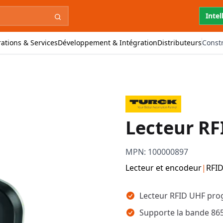
Intel
ations & Services
Développement & Intégration
Distributeurs
Const
Lecteur R
MPN:
100000897
Lecteur et encodeur
|
RFI
Points clés
Lecteur RFID UHF pro
Supporte la bande 86