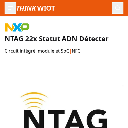
THINK
WIOT
Ouvr
NTAG 22x Statut ADN Détecter
Circuit intégré, module et SoC
|
NFC
Images du produit