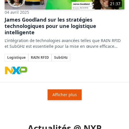
21:37
04 avril 2025
James Goodland sur les stratégies
technologiques pour une logistique
intelligente
L’intégration de technologies avancées telles que RAIN RFID
et SubGHz est essentielle pour la mise en œuvre efficace
d’une logistique intelligente dans des chaînes
Sujets clés
d’approvisionnement complexes.
Logistique
RAIN RFID
SubGHz
Entreprises impliquées
Afficher plus
Actualités @ NXP