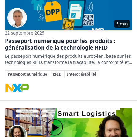
5 min
22 septembre 2025
Passeport numérique pour les produits :
généralisation de la technologie RFID
Le passeport numérique des produits européen, basé sur les
technologies RFID, transforme la traçabilité, la conformité et
la durabilité des produits tout au long de leur cycle de vie.
Sujets clés
Passeport numérique
RFID
Interopérabilité
Entreprises impliquées