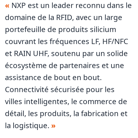
«
NXP est un leader reconnu dans le
permet de prendre en charge des cas d'utilisation tels
que la maintenance prédictive, la vision par ordinateur,
domaine de la RFID, avec un large
le contrôle vocal, la détection d'anomalies et les
portefeuille de produits silicium
expériences IoT contextuelles, tout en contribuant à
maintenir une faible latence et à conserver les
couvrant les fréquences LF, HF/NFC
données au niveau local.
Pôle de compétences sécurisé et sans contact en
et RAIN UHF, soutenu par un solide
Autriche
écosystème de partenaires et une
NXP Semiconductors Austria GmbH
est un centre
névralgique pour l'innovation en matière de sécurité
assistance de bout en bout.
sans contact. Le site de Gratkorn (près de Graz)
Connectivité sécurisée pour les
soutient des activités mondiales couvrant la R&D, la
gestion des produits, le marketing et le support
villes intelligentes, le commerce de
applicatif, et joue un rôle central dans l'avancement de
la feuille de route de NXP pour les systèmes
détail, les produits, la fabrication et
d'identification sans contact sécurisés dans le monde
la logistique.
»
entier.