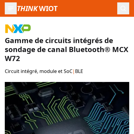
THINK
WIOT
Ouvr
Gamme de circuits intégrés de
sondage de canal Bluetooth® MCX
W72
Circuit intégré, module et SoC
|
BLE
Images du produit