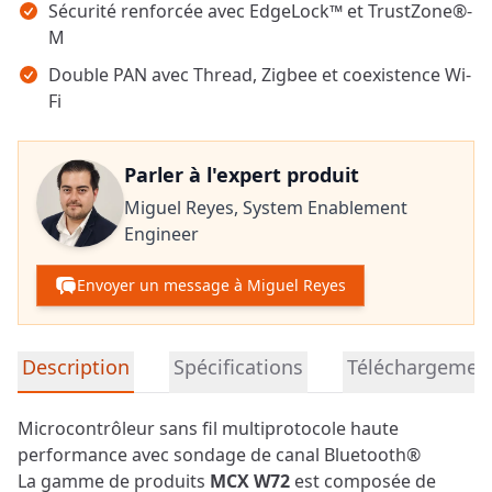
Sécurité renforcée avec EdgeLock™ et TrustZone®-
M
Double PAN avec Thread, Zigbee et coexistence Wi-
Fi
Parler à l'expert produit
Miguel Reyes,
System Enablement
Engineer
Envoyer un message à Miguel Reyes
Informations détaillées sur le produit
Description
Spécifications
Téléchargemen
Microcontrôleur sans fil multiprotocole haute
performance avec sondage de canal Bluetooth®
La gamme de produits
MCX W72
est composée de