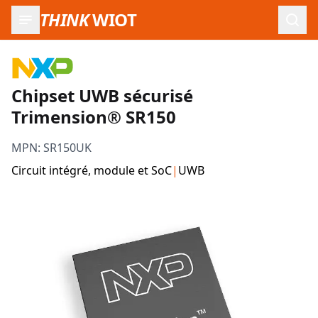
THINK
WIOT
Ouvr
Chipset UWB sécurisé
Trimension® SR150
MPN:
SR150UK
Circuit intégré, module et SoC
|
UWB
Images du produit