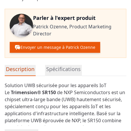
Parler à l'expert produit
Patrick Ozenne,
Product Marketing
Director
Envoyer un message à Patrick Ozenne
Informations détaillées sur le produit
Description
Spécifications
Solution UWB sécurisée pour les appareils IoT
Le
Trimension® SR150
de NXP Semiconductors est un
chipset
ultra-large bande
(UWB) hautement sécurisé,
spécialement conçu pour les appareils IoT et les
applications d'infrastructure intelligente. Basé sur la
plateforme UWB éprouvée de NXP, le SR150 combine
une télémétrie précise, des capacités de