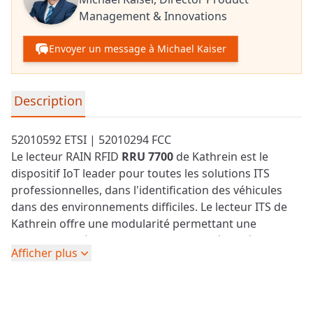
Management & Innovations
Envoyer un message à Michael Kaiser
Informations détaillées sur le produit
Description
52010592 ETSI | 52010294 FCC
Le lecteur RAIN RFID
RRU 7700
de Kathrein est le
dispositif IoT leader pour toutes les solutions ITS
professionnelles, dans l'identification des véhicules
dans des environnements difficiles. Le lecteur ITS de
Kathrein offre une modularité permettant une
identification à grande vitesse et une sécurité de bout
Afficher plus
en bout.
Avec son unité RFID UHF +33 dBm, la meilleure de sa
catégorie, et sa capacité d'alimentation PoE+, ce
lecteur est le choix idéal pour l'identification des