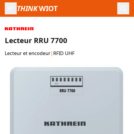
THINK
WIOT
Ouvr
Lecteur RRU 7700
Lecteur et encodeur
|
RFID UHF
Images du produit