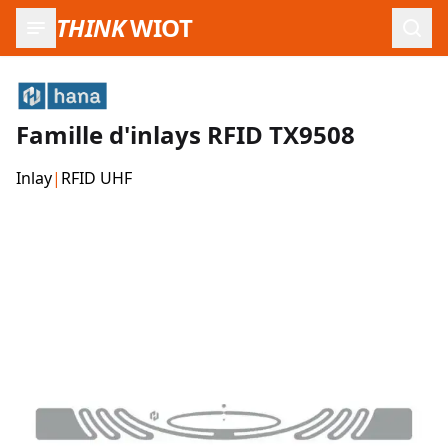
THINK
WIOT
Ouvr
Famille d'inlays RFID TX9508
Inlay
|
RFID UHF
Images du produit