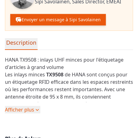
Sipi Savolainen,
Sales Director, EMEAI
Envoyer un message à Sipi Savolainen
Informations détaillées sur le produit
Description
HANA TX9508 : inlays UHF minces pour l'étiquetage
d'articles à grand volume
Les inlays minces
TX9508
de HANA sont conçus pour
un étiquetage RFID efficace dans les espaces restreints
où les performances restent importantes. Avec une
antenne étroite de 95 x 8 mm, ils conviennent
parfaitement à la gestion de la chaîne
Afficher plus
d'approvisionnement et des stocks, à la logistique, à
l'étiquetage des vêtements et des articles au détail,
ainsi qu'aux unités de transport consignées (RTU).
Alimentés par le circuit intégré NXP UCODE 9, les inlays