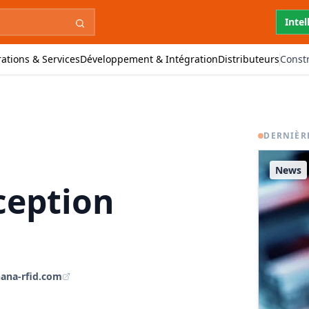
Intel
ations & Services
Développement & Intégration
Distributeurs
Const
DERNIÈR
News
ception
ana-rfid.com