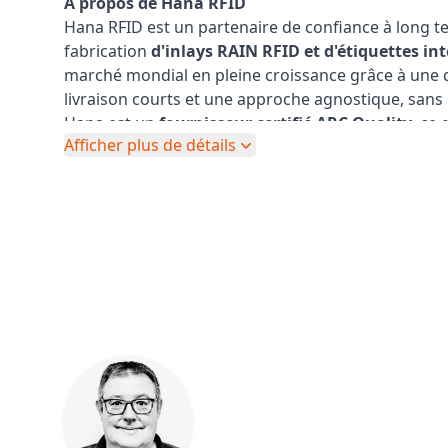
À propos de Hana RFID
Hana RFID est un partenaire de confiance à long te
fabrication
d'inlays RAIN RFID et d'étiquettes in
marché mondial en pleine croissance grâce à une q
livraison courts et une approche agnostique, sans 
Hana est un
fournisseur certifié ARC Quality
, ce
Afficher plus de détails
matière de performance, de fiabilité et de contrôl
Ce que nous faisons
Hana RFID soutient
les principaux convertisseurs
intégrateurs de systèmes du secteur
grâce à une
RFID et d'étiquettes intégrables
.
En garantissant une qualité constante, un approv
conception indépendante des circuits intégrés, n
soutenir en toute confiance
les propriétaires de 
entier
, en offrant des performances fiables à gran
vente au détail, de l'automobile, de la logistique, de
santé, etc.