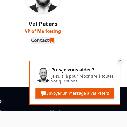
Val Peters
VP of Marketing
Contact
Puis-je vous aider ?
Je suis là pour répondre à toutes
vos questions.
Envoyer un message à Val Peters
s
Général
 Livestreams
Contact
ements
À propos