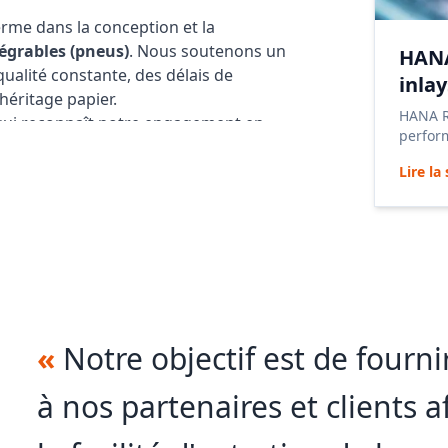
rme dans la conception et la
tégrables (pneus)
. Nous soutenons un
HANA
ualité constante, des délais de
inla
héritage papier.
HANA RF
 qui reconnaît notre engagement en
perform
e des processus.
UHF pas
Lire la
 d'étiquettes, bureaux de services et
 gamme robuste et évolutive
d'inlays
isionnement mondial stable et une
ous permettons à nos partenaires de
marques et les détaillants du monde
de échelle dans les secteurs de la
«
Notre objectif est de four
 la gestion d'actifs, des soins de
à nos partenaires et clients a