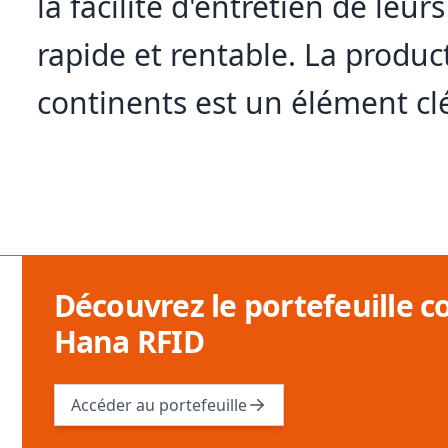
la facilité d'entretien de leu
rapide et rentable. La produc
continents est un élément clé
Découvrez le portefeuille c
Hana RFID
Accéder au portefeuille