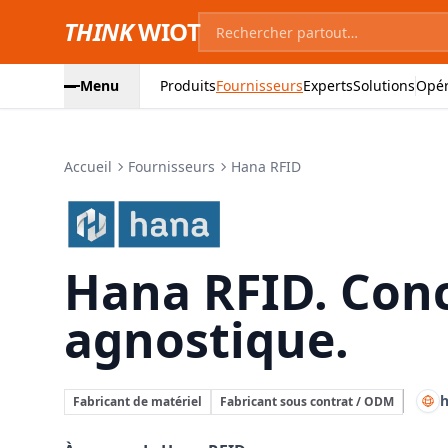
THINK
WIOT
Menu
Produits
Fournisseurs
Experts
Solutions
Opér
Accueil
Fournisseurs
Hana RFID
Hana RFID:
Hana RFID. Con
agnostique.
h
Fabricant de matériel
Fabricant sous contrat / ODM