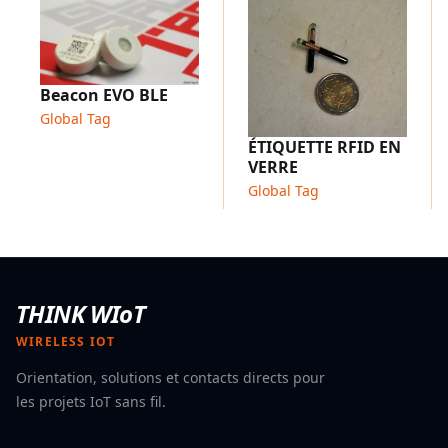
Disponibles en plusieurs tailles et formats
Installation facile et rapide sur les actifs métalliques
Structure flexible et légère
Adapté aux environnements intérieurs et extérieurs
Beacon EVO BLE
Applications typiques
Global Tag
Suivi des actifs industriels
ÉTIQUETTE RFID EN
Gestion des équipements informatiques (serveurs,
VERRE
ordinateurs portables, matériel)
Global Tag
Logistique et gestion d'entrepôt
Identification des conteneurs et des palettes
Processus de fabrication et de production
Systèmes de gestion des stocks
THINK WIoT
WIRELESS IOT
Orientation, solutions et contacts directs pour
les projets IoT sans fil.