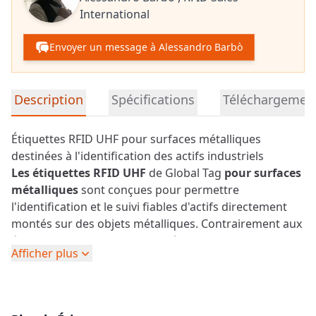
International
Envoyer un message à Alessandro Barbò
Informations détaillées sur le produit
Description
Spécifications
Téléchargemen
Étiquettes RFID UHF pour surfaces métalliques
destinées à l'identification des actifs industriels
Les étiquettes RFID UHF
de Global Tag
pour surfaces
métalliques
sont conçues pour permettre
l'identification et le suivi fiables d'actifs directement
montés sur des objets métalliques. Contrairement aux
étiquettes RFID standard, ces étiquettes sont
Afficher plus
spécialement conçues pour surmonter les
interférences de signal causées par le métal,
garantissant ainsi des performances stables et
constantes dans les environnements industriels.