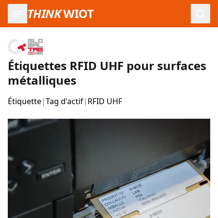
THINK
WIOT
Ouvr
Étiquettes RFID UHF pour surfaces
métalliques
Étiquette
|
Tag d'actif
|
RFID UHF
Images du produit