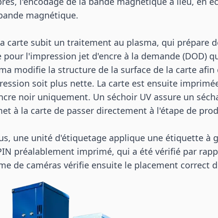
ès, l'encodage de la bande magnétique a lieu, en éc
a bande magnétique.
la carte subit un traitement au plasma, qui prépare 
e pour l'impression jet d'encre à la demande (DOD) qui
a modifie la structure de la surface de la carte afin
ession soit plus nette. La carte est ensuite imprimée
ncre noir uniquement. Un séchoir UV assure un séch
met à la carte de passer directement à l'étape de pro
sus, une unité d'étiquetage applique une étiquette à 
N préalablement imprimé, qui a été vérifié par rapp
e de caméras vérifie ensuite le placement correct de