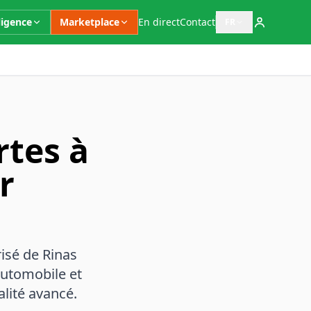
ligence
Marketplace
En direct
Contact
FR
Ouvrir le sélecteur 
rtes à
r
isé de Rinas
automobile et
alité avancé.