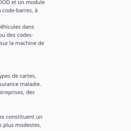
 DOD et un module
à code-barres, à
véhicules dans
ou des codes-
sur la machine de
ypes de cartes,
ssurance maladie.
treprises, des
es constituent un
s plus modestes,