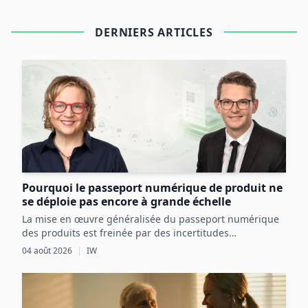
DERNIERS ARTICLES
Pourquoi le passeport numérique de produit ne
se déploie pas encore à grande échelle
La mise en œuvre généralisée du passeport numérique
des produits est freinée par des incertitudes
réglementaires, des défis techniques et des coûts
04 août 2026
|
IW
initiaux élevés, malgré ses avantages potentiels pour
l’économie circulaire.