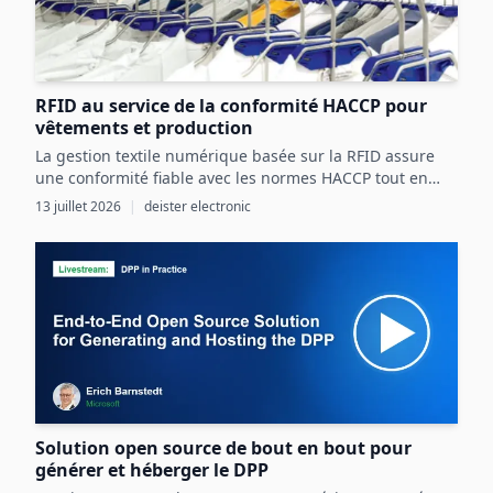
RFID au service de la conformité HACCP pour
vêtements et production
La gestion textile numérique basée sur la RFID assure
une conformité fiable avec les normes HACCP tout en
optimisant les ressources et la sécurité dans les
13 juillet 2026
|
deister electronic
processus agroalimentaires.
Solution open source de bout en bout pour
générer et héberger le DPP