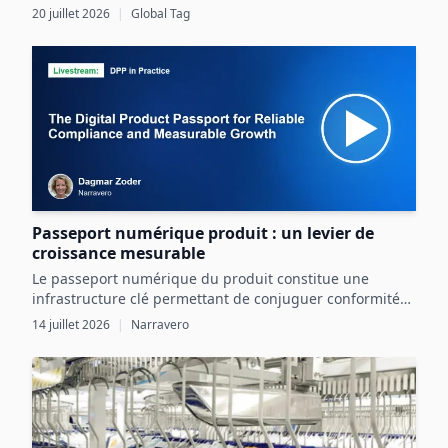
conditions réelles, intégrant pleinement les contraintes
20 juillet 2026
|
Global Tag
de l’actif et de l’environnement industriel.
Passeport numérique produit : un levier de
croissance mesurable
Le passeport numérique du produit constitue une
infrastructure clé permettant de conjuguer conformité
réglementaire et transformation digitale pour une
14 juillet 2026
|
Narravero
croissance mesurable.