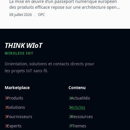
La mise en œuvre d’un passeport numérique européen
des produits efficace repose sur une architecture open
source intégrant OPC UA, les normes CEN/CENELEC et
08 juillet 2026
|
OPC
des mécanismes d’échange sécurisés basés sur l’EDC.
THINK WIoT
WIRELESS IOT
Orientation, solutions et contacts directs pour
les projets IoT sans fil.
Marketplace
Contenu
Produits
Actualités
Solutions
Articles
Fournisseurs
Ressources
Experts
Themes