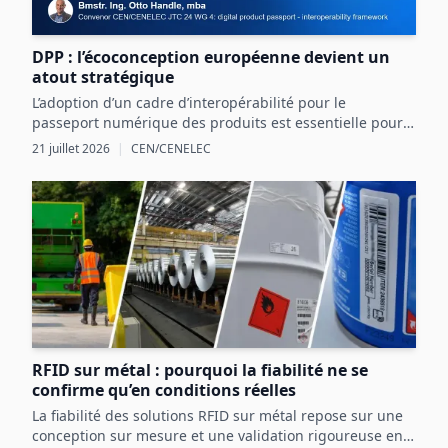
DPP : l’écoconception européenne devient un
atout stratégique
L’adoption d’un cadre d’interopérabilité pour le
passeport numérique des produits est essentielle pour
structurer les données produit et exploiter les
21 juillet 2026
|
CEN/CENELEC
opportunités réglementaires et commerciales en
Europe.
RFID sur métal : pourquoi la fiabilité ne se
confirme qu’en conditions réelles
La fiabilité des solutions RFID sur métal repose sur une
conception sur mesure et une validation rigoureuse en