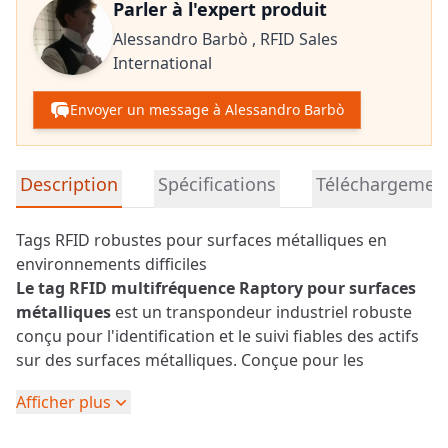
Parler à l'expert produit
Alessandro Barbò ,
RFID Sales
International
Envoyer un message à Alessandro Barbò
Informations détaillées sur le produit
Description
Spécifications
Téléchargemen
Tags RFID robustes pour surfaces métalliques en
environnements difficiles
Le tag RFID multifréquence Raptory pour surfaces
métalliques
est un transpondeur industriel robuste
conçu pour l'identification et le suivi fiables des actifs
sur des surfaces métalliques. Conçue pour les
environnements difficiles, elle garantit des
Afficher plus
performances RFID stables même dans des conditions
où les étiquettes conventionnelles sont affectées par