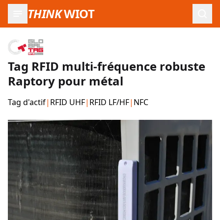
THINK
WIOT
Ouvr
Tag RFID multi-fréquence robuste
Raptory pour métal
Tag d'actif
|
RFID UHF
|
RFID LF/HF
|
NFC
Images du produit