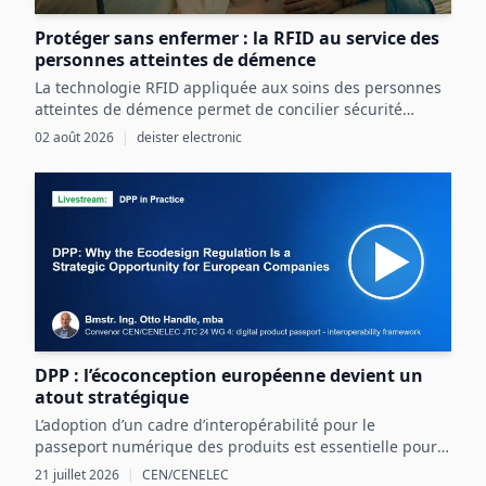
Protéger sans enfermer : la RFID au service des
personnes atteintes de démence
La technologie RFID appliquée aux soins des personnes
atteintes de démence permet de concilier sécurité
renforcée et liberté individuelle par une détection
02 août 2026
|
deister electronic
précoce et ciblée des risques.
DPP : l’écoconception européenne devient un
atout stratégique
L’adoption d’un cadre d’interopérabilité pour le
passeport numérique des produits est essentielle pour
structurer les données produit et exploiter les
21 juillet 2026
|
CEN/CENELEC