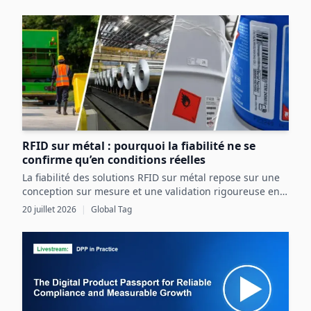
opportunités réglementaires et commerciales en
Europe.
RFID sur métal : pourquoi la fiabilité ne se
confirme qu’en conditions réelles
La fiabilité des solutions RFID sur métal repose sur une
conception sur mesure et une validation rigoureuse en
conditions réelles, intégrant pleinement les contraintes
20 juillet 2026
|
Global Tag
de l’actif et de l’environnement industriel.