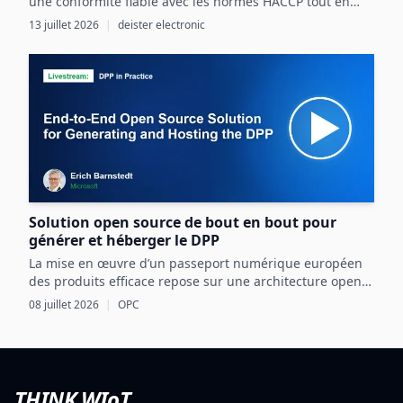
une conformité fiable avec les normes HACCP tout en
optimisant les ressources et la sécurité dans les
13 juillet 2026
|
deister electronic
processus agroalimentaires.
Solution open source de bout en bout pour
générer et héberger le DPP
La mise en œuvre d’un passeport numérique européen
des produits efficace repose sur une architecture open
source intégrant OPC UA, les normes CEN/CENELEC et
08 juillet 2026
|
OPC
des mécanismes d’échange sécurisés basés sur l’EDC.
THINK WIoT