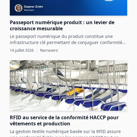
Passeport numérique produit : un levier de
croissance mesurable
Le passeport numérique du produit constitue une
infrastructure clé permettant de conjuguer conformité
réglementaire et transformation digitale pour une
14 juillet 2026
|
Narravero
croissance mesurable.
RFID au service de la conformité HACCP pour
vêtements et production
La gestion textile numérique basée sur la RFID assure