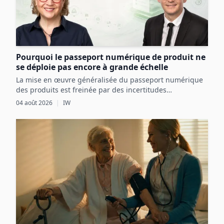
Pourquoi le passeport numérique de produit ne
se déploie pas encore à grande échelle
La mise en œuvre généralisée du passeport numérique
des produits est freinée par des incertitudes
réglementaires, des défis techniques et des coûts
04 août 2026
|
IW
initiaux élevés, malgré ses avantages potentiels pour
l’économie circulaire.