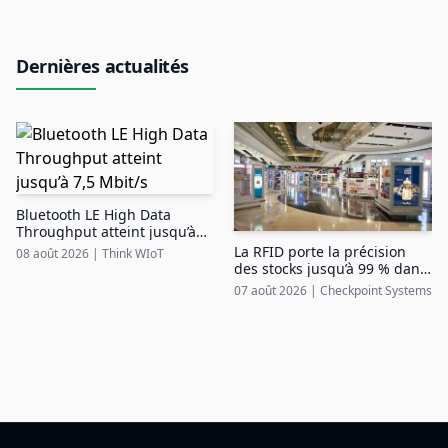
Dernières actualités
Bluetooth LE High Data
Throughput atteint jusqu’à
7,5 Mbit/s
La RFID porte la précision
08 août 2026
|
Think WIoT
des stocks jusqu’à 99 % dans
le duty free aéroportuaire
07 août 2026
|
Checkpoint Systems