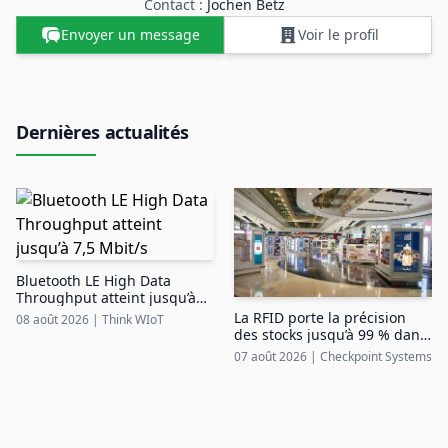
Contact :
Jochen Betz
Envoyer un message
Voir le profil
Dernières actualités
Bluetooth LE High Data
Throughput atteint jusqu’à
7,5 Mbit/s
La RFID porte la précision
08 août 2026
|
Think WIoT
des stocks jusqu’à 99 % dans
le duty free aéroportuaire
07 août 2026
|
Checkpoint Systems