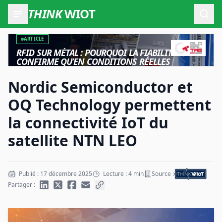
THINK
WIOT
Ouvr
ARTICLE
RFID SUR MÉTAL : POURQUOI LA FIABILITÉ NE SE
CONFIRME QU’EN CONDITIONS RÉELLES
Nordic Semiconductor et
OQ Technology permettent
la connectivité IoT du
satellite NTN LEO
Publié : 17 décembre 2025
Lecture : 4 min
Source :
Partager :