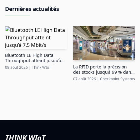
Dernières actualités
Bluetooth LE High Data
Throughput atteint jusqu’à
7,5 Mbit/s
La RFID porte la précision
08 août 2026
|
Think WIoT
des stocks jusqu’à 99 % dans
le duty free aéroportuaire
07 août 2026
|
Checkpoint Systems
THINK WIoT