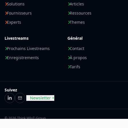
Solutions
Articles
Fournisseurs
Ressources
Experts
Themes
Livestreams
Général
Prochains Livestreams
Contact
Enregistrements
À propos
Tarifs
Suivez
Newsletter +
LinkedIn
E-mail
© 2026 Think WIoT Group
Mentions légales
Politique de confidentialité