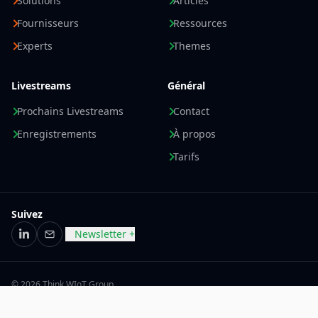
Solutions
Articles
Fournisseurs
Ressources
Experts
Themes
Livestreams
Général
Prochains Livestreams
Contact
Enregistrements
À propos
Tarifs
Suivez
Newsletter +
LinkedIn
E-mail
© 2026 Think WIoT Group
Mentions légales
Politique de confidentialité