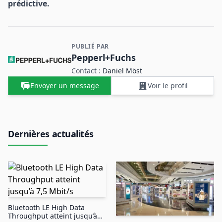
prédictive.
PUBLIÉ PAR
Contact et informations sur l'entreprise
Pepperl+Fuchs
Contact :
Daniel Möst
Envoyer un message
Voir le profil
Dernières actualités
Bluetooth LE High Data
Throughput atteint jusqu’à