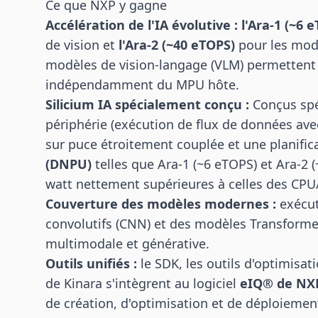
Ce que NXP y gagne
Accélération de l'IA évolutive :
l'Ara-1 (~6 
de vision et
l'Ara-2 (~40 eTOPS)
pour les modè
modèles de vision-langage (VLM) permettent a
indépendamment du MPU hôte.
Silicium IA spécialement conçu :
Conçus spé
périphérie (exécution de flux de données a
sur puce étroitement couplée et une planifica
(DNPU)
telles que Ara-1 (~6 eTOPS) et Ara-2
watt nettement supérieures à celles des CP
Couverture des modèles modernes :
exécut
convolutifs (CNN) et des modèles Transformer, 
multimodale et générative.
Outils unifiés :
le SDK, les outils d'optimisa
de Kinara s'intègrent au logiciel
eIQ® de NX
de création, d'optimisation et de déploiemen