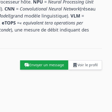
processeur hôte.
NPU
=
Neural Processing Unit
l).
CNN
=
Convolutional Neural Network
(réseau
Model
(grand modèle linguistique).
VLM
=
.
eTOPS
=
« equivalent tera operations per
conde
), une mesure de débit indiquant des
Envoyer un message
Voir le profil