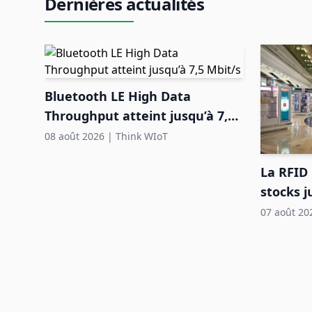
Dernières actualités
Bluetooth LE High Data
Throughput atteint jusqu’à 7,5
Mbit/s
08 août 2026
|
Think WIoT
La RFID 
stocks j
free aé
07 août 20