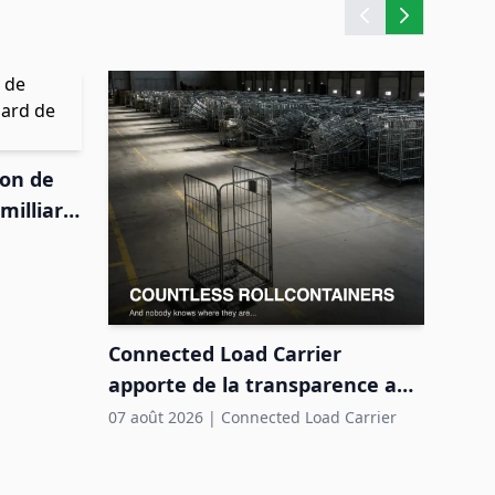
IRIS
ion de
entr
milliard
œuv
07 ao
Connected Load Carrier
apporte de la transparence aux
pools de roll-conteneurs
07 août 2026
|
Connected Load Carrier