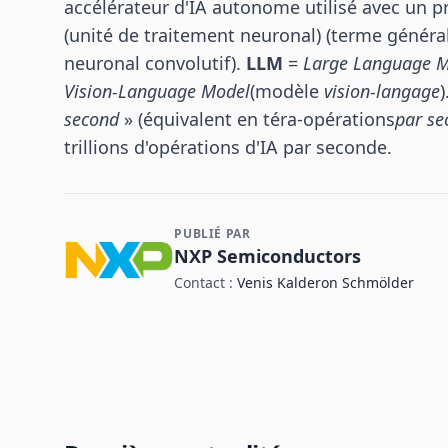
accélérateur d'IA autonome utilisé avec un 
(unité de traitement neuronal) (terme généra
neuronal convolutif).
LLM
=
Large Language 
Vision-Language Model
(modèle
vision-langage
)
second
» (équivalent en téra-opérations
par se
trillions d'opérations d'IA par seconde.
PUBLIÉ PAR
Contact et informations sur l'entreprise
NXP Semiconductors
Contact :
Venis Kalderon Schmölder