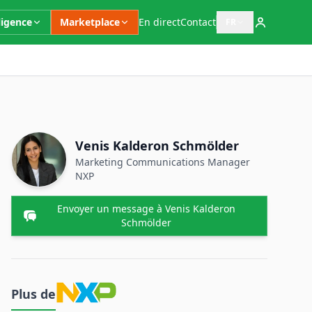
ligence
Marketplace
En direct
Contact
FR
Ouvrir le sélecteur 
Informations complémentaires
Personne à contacter
Nom
Venis Kalderon Schmölder
Poste
Marketing Communications Manager
NXP
Envoyer un message à Venis Kalderon
Schmölder
Plus de