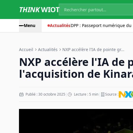
THINK
WIOT
Menu
Actualités
DPP : Passeport numérique du 
Accueil
Actualités
NXP accélère l'IA de pointe gr...
NXP accélère l'IA de 
l'acquisition de Kinar
Publié : 30 octobre 2025
|
Lecture : 5 min
|
Source :