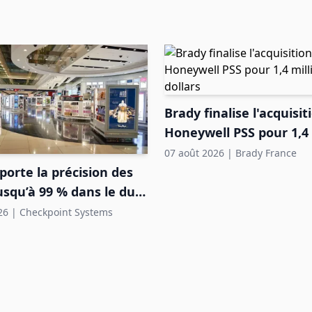
Brady finalise l'acquisit
Honeywell PSS pour 1,4 
de dollars
07 août 2026
|
Brady France
porte la précision des
usqu’à 99 % dans le duty
roportuaire
26
|
Checkpoint Systems