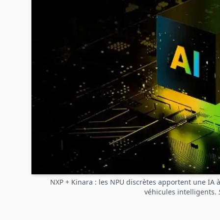
NXP + Kinara : les NPU discrètes apportent une IA à 
véhicules intelligents.