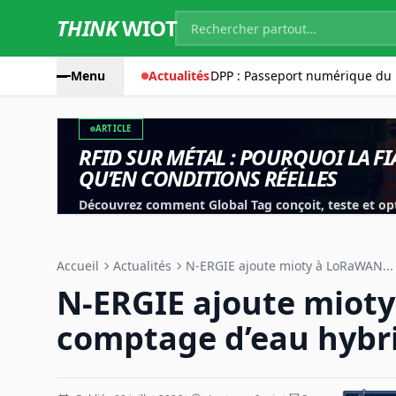
THINK
WIOT
Menu
Actualités
DPP : Passeport numérique du 
ARTICLE
RFID SUR MÉTAL : POURQUOI LA FI
QU’EN CONDITIONS RÉELLES
Découvrez comment Global Tag conçoit, teste et opt
les outils, équipements et applications industrielles
Accueil
Actualités
N-ERGIE ajoute mioty à LoRaWAN...
N-ERGIE ajoute miot
comptage d’eau hybr