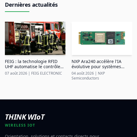
Dernières actualités
NXP Ara240 accélère l'IA
FEIG : la technologie RFID
évolutive pour systèmes
UHF automatise le contrôle
industriels en périphérie
du matériel des pompiers
04 août 2026
|
NXP
07 août 2026
|
FEIG ELECTRONIC
Semiconductors
THINK WIoT
WIRELESS IOT
Orientation, solutions et contacts directs pour