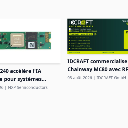
IDCRAFT commercialise 
Chainway MC80 avec R
40 accélère l'IA
intégrée dans la régio
03 août 2026
|
IDCRAFT GmbH
ve pour systèmes
els en périphérie
26
|
NXP Semiconductors