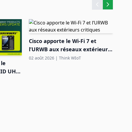
Cisco apporte le Wi-Fi 7 et
Quec
l’URWB aux réseaux extérieurs
la p
critiques
HaL
02 août 2026
|
Think WIoT
31 jui
le
FID UHF
n DACH