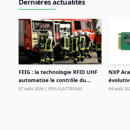
Dernières actualités
NXP Ara2
FEIG : la technologie RFID UHF
évoluti
automatise le contrôle du
industri
matériel des pompiers
04 août 20
07 août 2026
|
FEIG ELECTRONIC