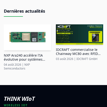
Dernières actualités
IDCRAFT commercialise le
Chainway MC80 avec RFID
NXP Ara240 accélère l'IA
UHF intégrée dans la région
03 août 2026
|
IDCRAFT GmbH
évolutive pour systèmes
DACH
industriels en périphérie
04 août 2026
|
NXP
Semiconductors
THINK WIoT
WIRELESS IOT