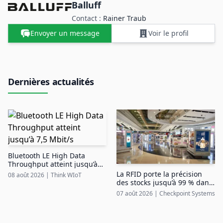
Balluff
Contact :
Rainer Traub
Envoyer un message
Voir le profil
Dernières actualités
Bluetooth LE High Data
Throughput atteint jusqu’à
7,5 Mbit/s
La RFID porte la précision
08 août 2026
|
Think WIoT
des stocks jusqu’à 99 % dans
le duty free aéroportuaire
07 août 2026
|
Checkpoint Systems