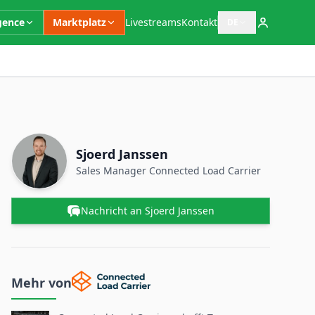
igence
Marktplatz
Livestreams
Kontakt
DE
Sprachauswahl öffn
Zusätzliche Informationen
Ansprechpartner
Name
Sjoerd Janssen
Position
Sales Manager
Connected Load Carrier
Nachricht an Sjoerd Janssen
Mehr von