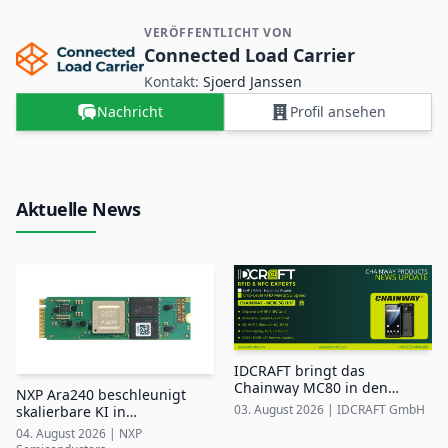
VERÖFFENTLICHT VON
Kontakt- und Firmeninformationen
Connected Load Carrier
Kontakt:
Sjoerd Janssen
Nachricht
Profil ansehen
Aktuelle News
IDCRAFT bringt das
Chainway MC80 in den
NXP Ara240 beschleunigt
DACH-Markt
03. August 2026
|
IDCRAFT GmbH
skalierbare KI in
industriellen Edge-Systemen
04. August 2026
|
NXP