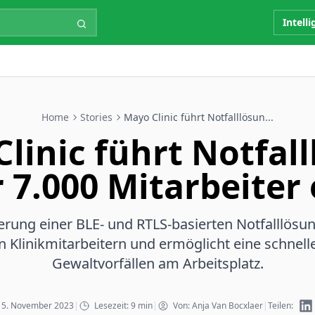
Intell
Home
Stories
Mayo Clinic führt Notfalllösun...
linic führt Notfal
r 7.000 Mitarbeiter 
rung einer BLE- und RTLS-basierten Notfalllösun
n Klinikmitarbeitern und ermöglicht eine schnell
Gewaltvorfällen am Arbeitsplatz.
: 15. November 2023
|
Lesezeit: 9 min
|
Von: Anja Van Bocxlaer
|
Teilen: