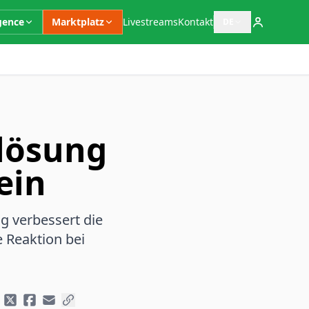
igence
Marktplatz
Livestreams
Kontakt
DE
Sprachauswahl öffn
llösung
ein
g verbessert die
e Reaktion bei