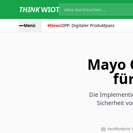
THINK
WIOT
Menü
News
DPP: Digitaler Produktpass
Mayo C
fü
Die Implementie
Sicherheit vo
Veröffentlicht