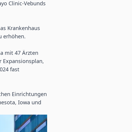
ayo Clinic-Vebunds
 Das Krankenhaus
zu erhöhen.
a mit 47 Ärzten
ar Expansionsplan,
024 fast
chen Einrichtungen
nesota, Iowa und