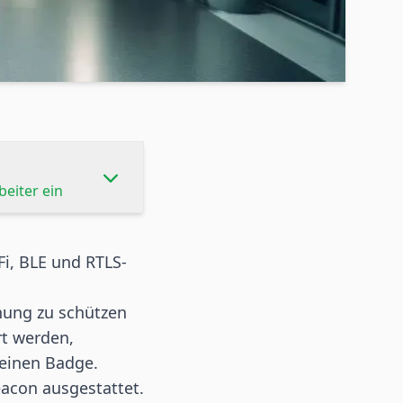
beiter ein
Fi,
BLE
und RTLS-
ohung zu schützen
rt werden,
 einen Badge.
eacon ausgestattet.