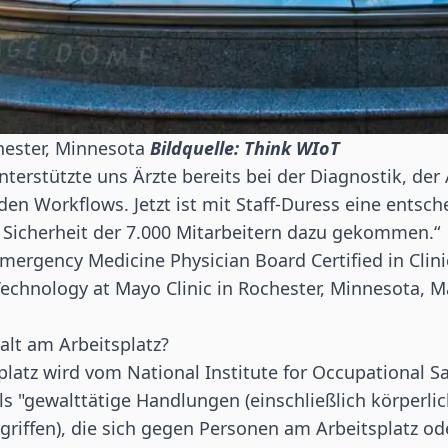
hester, Minnesota
Bildquelle: Think WIoT
nterstützte uns Ärzte bereits bei der Diagnostik, der
den Workflows. Jetzt ist mit Staff-Duress eine entsc
e Sicherheit der 7.000 Mitarbeitern dazu gekommen.“
mergency Medicine Physician Board Certified in Clini
Technology at Mayo Clinic in Rochester, Minnesota, M
lt am Arbeitsplatz?
latz wird vom National Institute for Occupational S
als "gewalttätige Handlungen (einschließlich körperli
iffen), die sich gegen Personen am Arbeitsplatz od