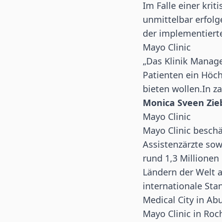
Im Falle einer krit
unmittelbar erfol
der implementier
Mayo Clinic
„Das Klinik Manag
Patienten ein Höch
bieten wollen.In z
Monica Sveen Zieb
Mayo Clinic
Mayo Clinic beschä
Assistenzärzte sow
rund 1,3 Millionen
Ländern der Welt a
internationale Sta
Medical City in Ab
Mayo Clinic in Roc