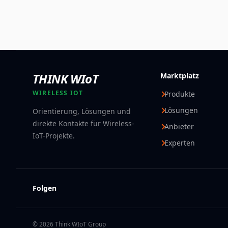
THINK WIoT
Marktplatz
WIRELESS IOT
Produkte
Lösungen
Orientierung, Lösungen und
direkte Kontakte für Wireless-
Anbieter
IoT-Projekte.
Experten
Folgen
© 2026 Think WIoT Group