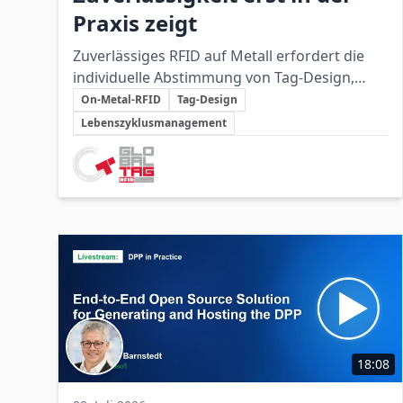
Praxis zeigt
Zuverlässiges RFID auf Metall erfordert die
individuelle Abstimmung von Tag-Design,
Schlüsselthemen
Frequenz, Montage und
On-Metal-RFID
Tag-Design
Betriebsbedingungen sowie eine gründliche
Lebenszyklusmanagement
Validierung im praktischen Einsatz.
Beteiligte Unternehmen
18:08