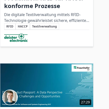
konforme Prozesse
Die digitale Textilverwaltung mittels RFID-
Technologie gewährleistet sichere, effiziente
Schlüsselthemen
und HACCP-konforme
RFID
HACCP
Textilverwaltung
Arbeitskleidungsprozesse in der
Beteiligte Unternehmen
Lebensmittelproduktion.
27:29