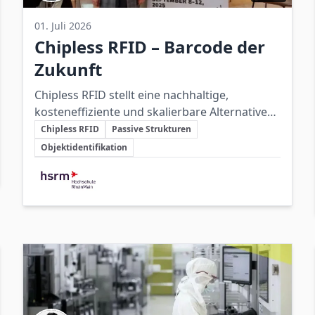
01. Juli 2026
Chipless RFID – Barcode der
Zukunft
Chipless RFID stellt eine nachhaltige,
kosteneffiziente und skalierbare Alternative
Schlüsselthemen
zu klassischen RFID-Systemen dar, indem es
Chipless RFID
Passive Strukturen
die Information in passiven Strukturen
Objektidentifikation
speichert und damit die Abhängigkeit von
Beteiligte Unternehmen
Siliziumchips eliminiert.