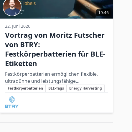
19:46
22. Juni 2026
Vortrag von Moritz Futscher
von BTRY:
Festkörperbatterien für BLE-
Etiketten
Festkörperbatterien ermöglichen flexible,
ultradünne und leistungsfähige
Schlüsselthemen
Energiespeicher, die für BLE-Tags und
Festkörperbatterien
BLE-Tags
Energy Harvesting
kompakte IoT-Anwendungen mit hohen
Beteiligte Unternehmen
Anforderungen an Leistungsdichte und
Sicherheit ideal sind.