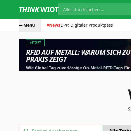
THINK
WIOT
Menü
News
DPP: Digitaler Produktpass
STORY
RFID AUF METALL: WARUM SICH ZU
PRAXIS ZEIGT
Wie Global Tag zuverlässige On-Metal-RFID-Tags fü
entwickelt, testet und für reale Anwendungen optim
S
Technology
Suche