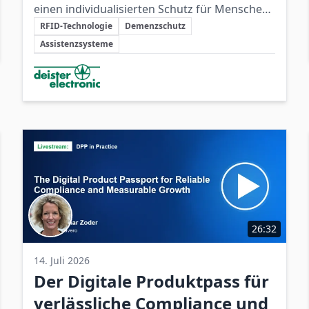
einen individualisierten Schutz für Menschen
Schlüsselthemen
mit Demenz, der Sicherheit mit
RFID-Technologie
Demenzschutz
größtmöglicher Selbstbestimmung verbindet.
Assistenzsysteme
Beteiligte Unternehmen
26:32
14. Juli 2026
Der Digitale Produktpass für
verlässliche Compliance und