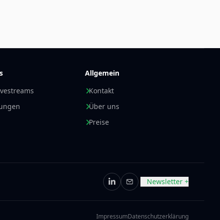
s
Allgemein
ivestreams
Kontakt
nungen
Über uns
Preise
Newsletter +
LinkedIn
E-Mail
Impressum
Datenschutzerklärung