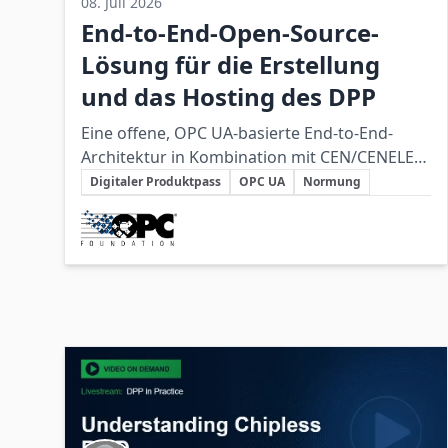
08. Juli 2026
End-to-End-Open-Source-
Lösung für die Erstellung
und das Hosting des DPP
Eine offene, OPC UA-basierte End-to-End-
Architektur in Kombination mit CEN/CENELEC-
Schlüsselthemen
Standards und dataspace-Technologie bildet
Digitaler Produktpass
OPC UA
Normung
die Grundlage für eine interoperable und
Beteiligte Unternehmen
skalierbare Umsetzung des EU-Digitalen
Produktpasses.