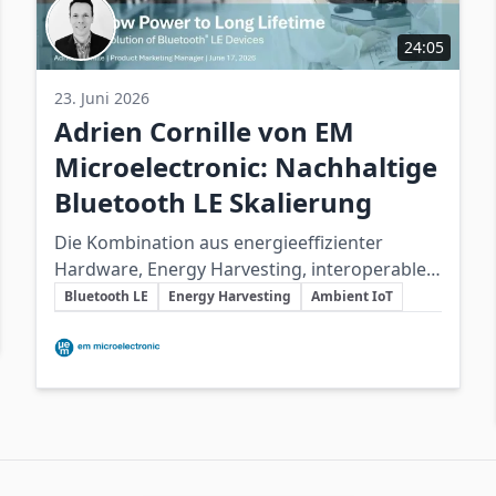
24:05
23. Juni 2026
Adrien Cornille von EM
Microelectronic: Nachhaltige
Bluetooth LE Skalierung
Die Kombination aus energieeffizienter
Hardware, Energy Harvesting, interoperablen
Schlüsselthemen
Standards und systemübergreifender
Bluetooth LE
Energy Harvesting
Ambient IoT
Zusammenarbeit ist entscheidend für die
Beteiligte Unternehmen
nachhaltige und batterielose Skalierung von
Bluetooth LE im IoT.