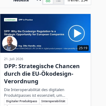
Treffer:
254
25:19
21. Juli 2026
DPP: Strategische Chancen
durch die EU-Ökodesign-
Verordnung
Die Interoperabilität des digitalen
Produktpasses ist essenziell, um
Schlüsselthemen
Produktdaten europaweit zugänglich und
Digitaler Produktpass
Interoperabilität