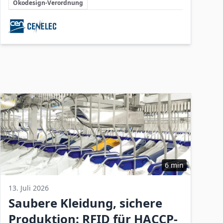
nutzbar zu machen und dadurch neue
Ökodesign-Verordnung
Chancen für nachhaltige
Beteiligte Unternehmen
Unternehmensstrategien zu schaffen.
6 min
13. Juli 2026
Saubere Kleidung, sichere
Produktion: RFID für HACCP-