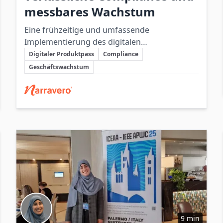
messbares Wachstum
Eine frühzeitige und umfassende
Implementierung des digitalen
Schlüsselthemen
Produktpasses ermöglicht Unternehmen,
Digitaler Produktpass
Compliance
gesetzliche Vorgaben zu erfüllen und
Geschäftswachstum
gleichzeitig durch digitale Produktdaten
Beteiligte Unternehmen
messbares Wachstum zu erzielen.
9 min