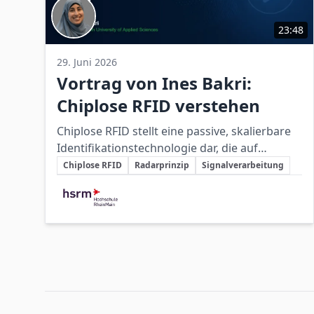
23:48
29. Juni 2026
Vortrag von Ines Bakri:
Chiplose RFID verstehen
Chiplose RFID stellt eine passive, skalierbare
Identifikationstechnologie dar, die auf
Schlüsselthemen
elektromagnetischen Signaturen basiert und
Chiplose RFID
Radarprinzip
Signalverarbeitung
traditionelle RFID-Methoden durch
Beteiligte Unternehmen
kostengünstigere und druckbare
Anwendungen ergänzen kann.