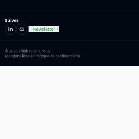
Suivez
Newsletter +
LinkedIn
E-mail
© 2026 Think WIoT Group
Mentions légales
Politique de confidentialité