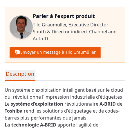
Parler à l'expert produit
Tilo Graumüller,
Executive Director
South & Director indirect Channel and
AutoID
Envoyer un message à Tilo Graumüller
Informations détaillées sur le produit
Description
Un système d'exploitation intelligent basé sur le cloud
qui révolutionne l'impression industrielle d'étiquettes
Le
système d'exploitation
révolutionnaire
A-BRID
de
Toshiba
rend les solutions d'étiquetage et de codes-
barres plus performantes que jamais.
La technologie A-BRID
apporte l'agilité de