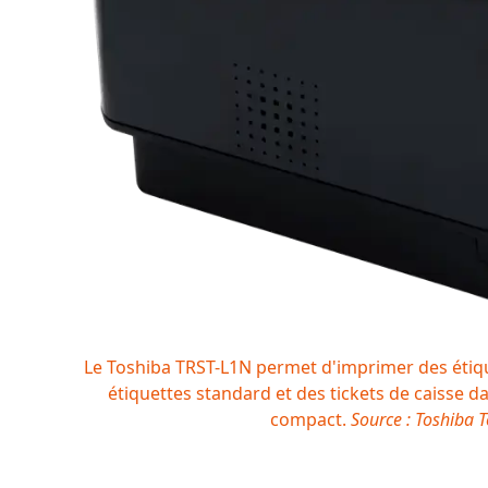
Le Toshiba TRST-L1N permet d'imprimer des étiq
étiquettes standard et des tickets de caisse 
compact.
Source : Toshiba T