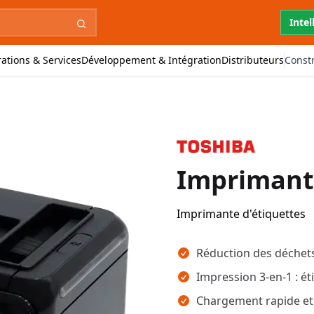
Intel
ations & Services
Développement & Intégration
Distributeurs
Const
Imprimant
Imprimante d'étiquettes
Points clés
Réduction des déchets
Impression 3-en-1 : ét
Chargement rapide et