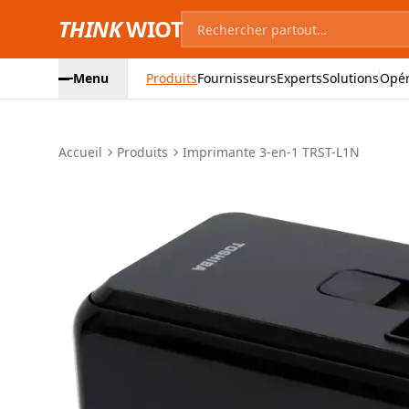
THINK
WIOT
Menu
Produits
Fournisseurs
Experts
Solutions
Opér
Accueil
Produits
Imprimante 3-en-1 TRST-L1N
Images du produit