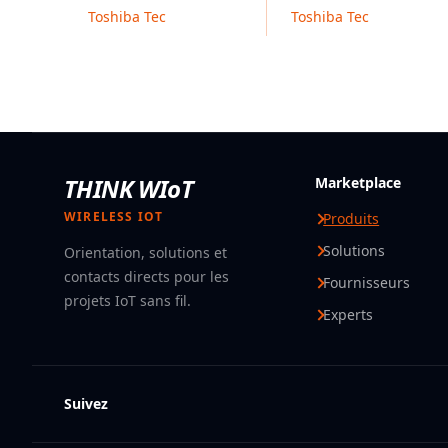
Toshiba Tec
Toshiba Tec
THINK WIoT
Marketplace
WIRELESS IOT
Produits
Solutions
Orientation, solutions et
contacts directs pour les
Fournisseurs
projets IoT sans fil.
Experts
Suivez