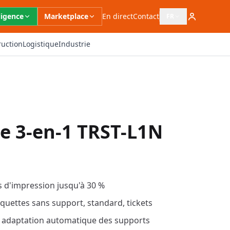
ligence
Marketplace
En direct
Contact
FR
Ouvrir le sélecteur 
ruction
Logistique
Industrie
e 3-en-1 TRST-L1N
 d'impression jusqu'à 30 %
iquettes sans support, standard, tickets
 adaptation automatique des supports