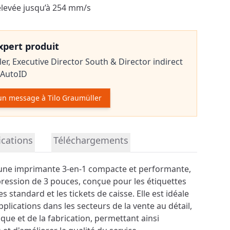
élevée jusqu’à 254 mm/s
expert produit
ler,
Executive Director South & Director indirect
 AutoID
un message à Tilo Graumüller
r le produit
ications
Téléchargements
une imprimante 3-en-1 compacte et performante,
ression de 3 pouces, conçue pour les étiquettes
s standard et les tickets de caisse. Elle est idéale
pplications dans les secteurs de la vente au détail,
stique et de la fabrication, permettant ainsi