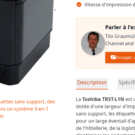
Vitesse d'impression 
Parler à l'
Tilo Graumül
Channel and
Envoyer 
Informations détaillées su
Description
Spécif
La
Toshiba TRST-L1N
est 
uettes sans support, des
dotée d'une largeur d'imp
dans un système 3-en-1
sans support, les étiquette
ec
pour un large éventail d'a
de l'hôtellerie, de la logi