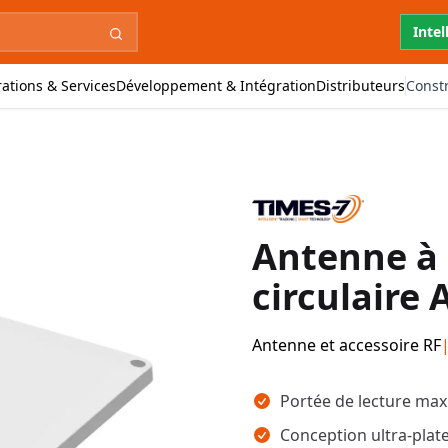
Intel
ations & Services
Développement & Intégration
Distributeurs
Const
Antenne à 
circulaire
Antenne et accessoire RF
Points clés
Portée de lecture max
Conception ultra-plat