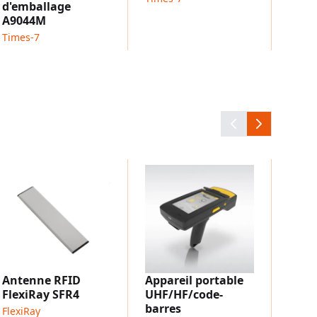
d'emballage
A9044M
Times-7
BIS 
Balluf
Antenne RFID
Appareil portable
FlexiRay SFR4
UHF/HF/code-
barres
FlexiRay