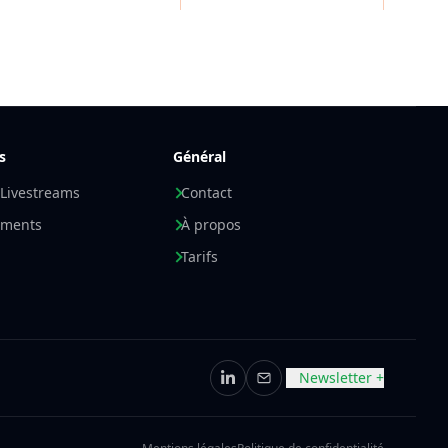
s
Général
 Livestreams
Contact
ements
À propos
Tarifs
Newsletter +
LinkedIn
E-mail