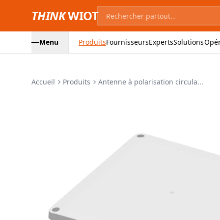
THINK
WIOT
Menu
Produits
Fournisseurs
Experts
Solutions
Opér
Accueil
Produits
Antenne à polarisation circula...
Images du produit