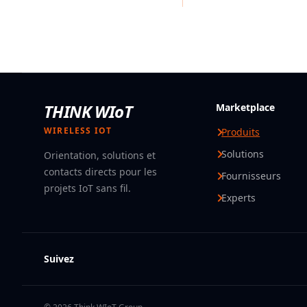
THINK WIoT
Marketplace
WIRELESS IOT
Produits
Solutions
Orientation, solutions et
contacts directs pour les
Fournisseurs
projets IoT sans fil.
Experts
Suivez