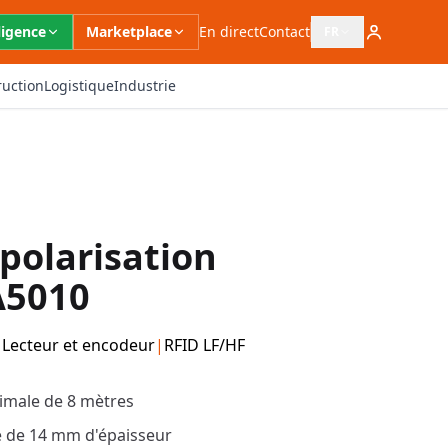
ligence
Marketplace
En direct
Contact
FR
Ouvrir le sélecteur 
ruction
Logistique
Industrie
polarisation
 A5010
|
Lecteur et encodeur
|
RFID LF/HF
imale de 8 mètres
e de 14 mm d'épaisseur