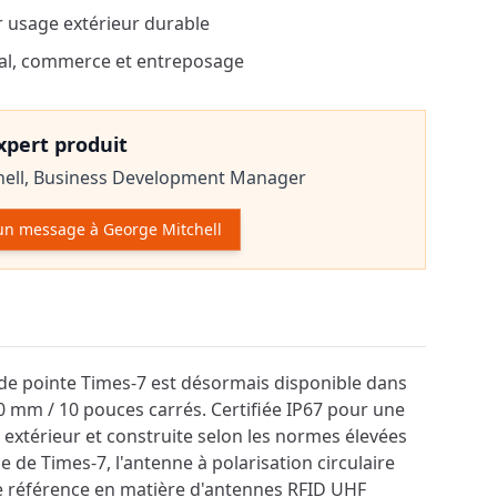
r usage extérieur durable
cal, commerce et entreposage
expert produit
ell,
Business Development Manager
un message à George Mitchell
r le produit
 de pointe Times-7 est désormais disponible dans
 mm / 10 pouces carrés. Certifiée IP67 pour une
 extérieur et construite selon les normes élevées
e de Times-7, l'antenne à polarisation circulaire
le référence en matière d'antennes RFID UHF