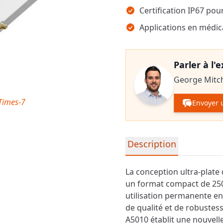
Certification IP67 pou
Applications en médi
Parler à l'
George Mitch
 Times-7
Envoyer 
Informations détaillées su
Description
La conception ultra-plate
un format compact de 250
utilisation permanente en
de qualité et de robustess
A5010 établit une nouvel