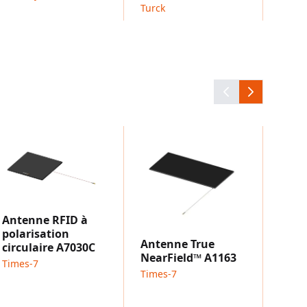
Turck
Ante
Near
vérit
Times
Antenne RFID à
polarisation
Antenne True
circulaire A7030C
NearField™ A1163
Times-7
Times-7