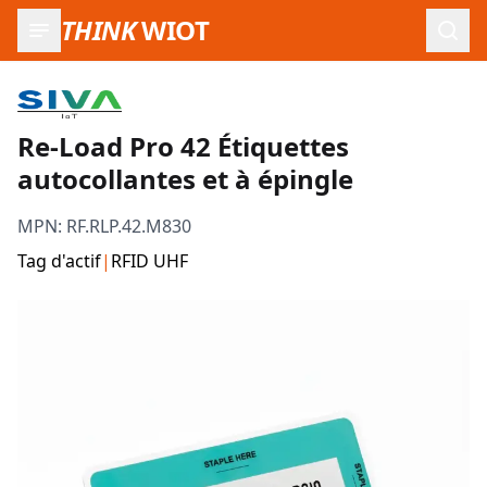
THINK
WIOT
Ouvr
Re-Load Pro 42 Étiquettes
autocollantes et à épingle
MPN:
RF.RLP.42.M830
Tag d'actif
|
RFID UHF
Images du produit