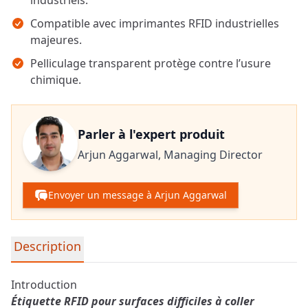
industriels.
Compatible avec imprimantes RFID industrielles
majeures.
Pelliculage transparent protège contre l’usure
chimique.
Parler à l'expert produit
Arjun Aggarwal,
Managing Director
Envoyer un message à Arjun Aggarwal
Informations détaillées sur le produit
Description
Introduction
Étiquette RFID pour surfaces difficiles à coller