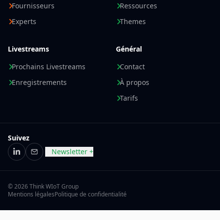
Fournisseurs
Ressources
Experts
Themes
Livestreams
Général
Prochains Livestreams
Contact
Enregistrements
À propos
Tarifs
Suivez
Newsletter +
LinkedIn
E-mail
© 2026 Think WIoT Group
Mentions légales
Politique de confidentialité