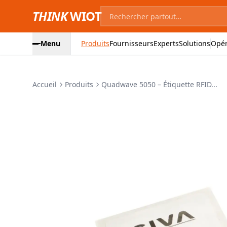
THINK
WIOT
Menu
Produits
Fournisseurs
Experts
Solutions
Opér
Accueil
Produits
Quadwave 5050 – Étiquette RFID...
Images du produit