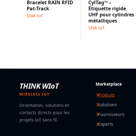
Bracelet RAIN RFID
CylTag™ –
Pat-Track
Étiquette rigide
UHF pour cylindres
SIVA IoT
métalliques
SIVA IoT
THINK WIoT
Marketplace
WIRELESS IOT
Produits
Solutions
Orientation, solutions et
contacts directs pour les
Fournisseurs
projets IoT sans fil.
Experts