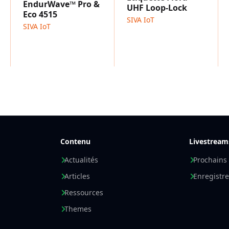
EndurWave™ Pro &
UHF Loop-Lock
Eco 4515
SIVA IoT
SIVA IoT
Contenu
Livestream
Actualités
Prochains
Articles
Enregistr
Ressources
Themes