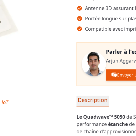
Antenne 3D assurant l
Portée longue sur pla
Compatible avec impri
Parler à l'
Arjun Aggar
Envoyer 
Informations détaillées su
Description
 IoT
Le Quadwave™ 5050
de S
performance
étanche
de 
de chaîne d'approvisionne