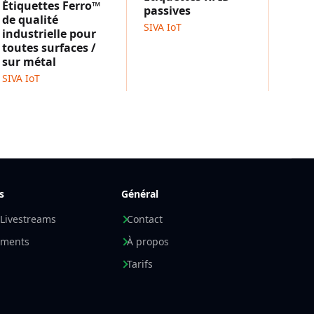
Étiquettes Ferro™
passives
de qualité
SIVA IoT
industrielle pour
toutes surfaces /
sur métal
SIVA IoT
s
Général
 Livestreams
Contact
ements
À propos
Tarifs