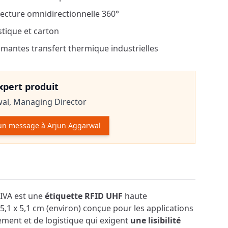
ecture omnidirectionnelle 360°
stique et carton
mantes transfert thermique industrielles
expert produit
wal,
Managing Director
un message à Arjun Aggarwal
r le produit
IVA est une
étiquette RFID UHF
haute
5,1 x 5,1 cm (environ) conçue pour les applications
ment et de logistique qui exigent
une lisibilité