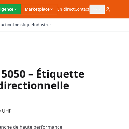
ligence
Marketplace
En direct
Contact
FR
Ouvrir le sélecteur 
ruction
Logistique
Industrie
050 – Étiquette
irectionnelle
D UHF
tanche de haute performance