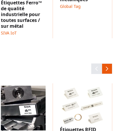
Étiquettes Ferro™
uadwave™ 5050
.
Global Tag
de qualité
industrielle pour
toutes surfaces /
sur métal
SIVA IoT
Étiq
Reve
la t
l'hu
SIVA 
Étiquettes RFID