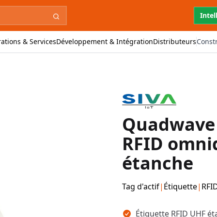
Intel
ations & Services
Développement & Intégration
Distributeurs
Const
Quadwave 5
RFID omnid
étanche
Tag d'actif
|
Étiquette
|
RFI
Points clés
Étiquette RFID UHF é