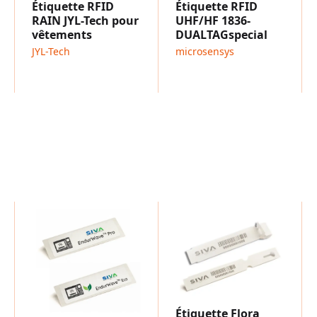
Étiquette RFID
Étiquette RFID
des échantillons pour le
Q
RAIN JYL-Tech pour
UHF/HF 1836-
vêtements
DUALTAGspecial
JYL-Tech
microsensys
Étiquette Flora