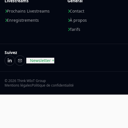
Livestreams
Général
Prochains Livestreams
Contact
Enregistrements
À propos
Tarifs
Suivez
Newsletter +
LinkedIn
E-mail
© 2026 Think WIoT Group
Mentions légales
Politique de confidentialité