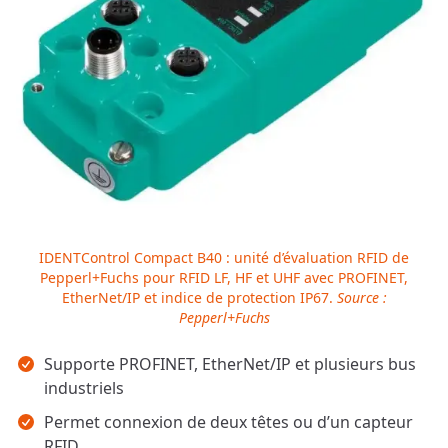
IDENTControl Compact B40 : unité d’évaluation RFID de
Pepperl+Fuchs pour RFID LF, HF et UHF avec PROFINET,
EtherNet/IP et indice de protection IP67.
Source :
Pepperl+Fuchs
Points clés
Supporte PROFINET, EtherNet/IP et plusieurs bus
industriels
Permet connexion de deux têtes ou d’un capteur
RFID