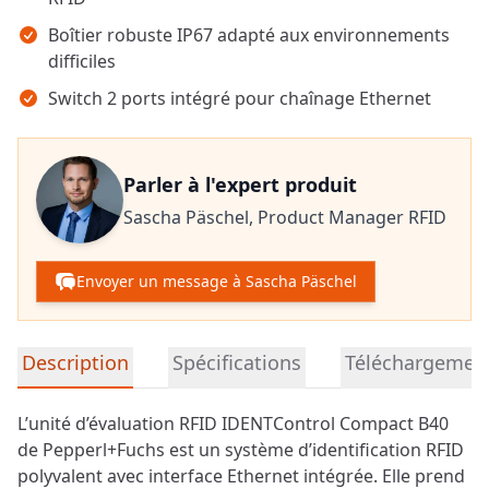
Boîtier robuste IP67 adapté aux environnements
difficiles
Switch 2 ports intégré pour chaînage Ethernet
Parler à l'expert produit
Sascha Päschel,
Product Manager RFID
Envoyer un message à Sascha Päschel
Informations détaillées sur le produit
Description
Spécifications
Téléchargemen
L’unité d’évaluation RFID IDENTControl Compact B40
de Pepperl+Fuchs est un système d’identification RFID
polyvalent avec interface Ethernet intégrée. Elle prend