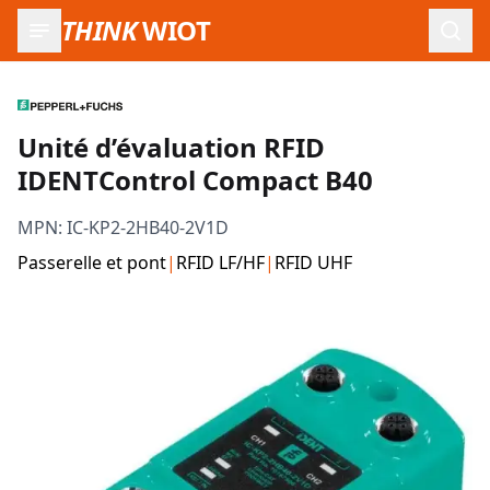
THINK
WIOT
Ouvr
Unité d’évaluation RFID
IDENTControl Compact B40
MPN:
IC-KP2-2HB40-2V1D
Passerelle et pont
|
RFID LF/HF
|
RFID UHF
Images du produit