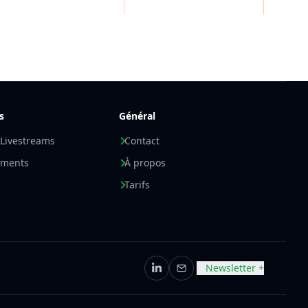
s
Général
 Livestreams
Contact
ements
À propos
Tarifs
Newsletter +
LinkedIn
E-mail