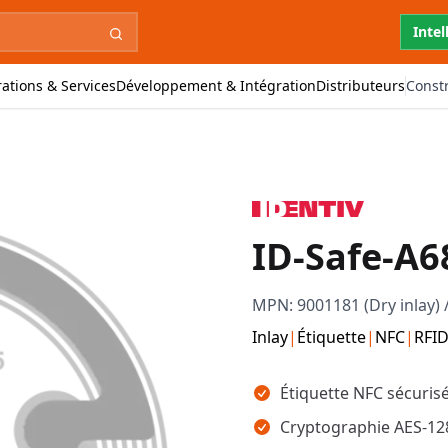
Intel
ations & Services
Développement & Intégration
Distributeurs
Const
ID-Safe-A
MPN:
9001181 (Dry inlay) 
Inlay
|
Étiquette
|
NFC
|
RFID
Points clés
Étiquette NFC sécuris
Cryptographie AES-128