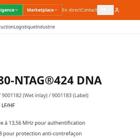
ligence
Marketplace
En direct
Contact
FR
Ouvrir le sélecteur 
ruction
Logistique
Industrie
680-NTAG®424 DNA
/ 9001182 (Wet inlay) / 9001183 (Label)
 LF/HF
ée à 13,56 MHz pour authentification
 pour protection anti-contrefaçon