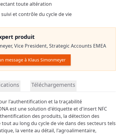
ectant toute altération
uivi et contrôle du cycle de vie
expert produit
meyer,
Vice President, Strategic Accounts EMEA
un message à Klaus Simonmeyer
r le produit
ications
Téléchargements
r l'authentification et la traçabilité
NA est une solution d'étiquette et d'insert NFC
thentification des produits, la détection des
té tout au long du cycle de vie dans des secteurs tels
ique, la vente au détail, l'agroalimentaire,