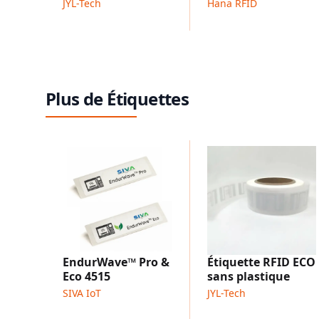
JYL-Tech
Hana RFID
Plus de Étiquettes
EndurWave™ Pro &
Étiquette RFID ECO
Eco 4515
sans plastique
SIVA IoT
JYL-Tech