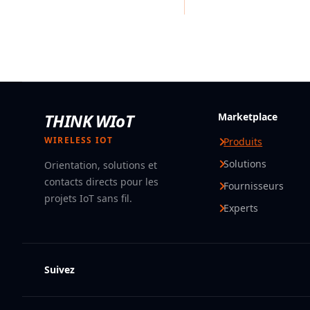
THINK WIoT
Marketplace
WIRELESS IOT
Produits
Solutions
Orientation, solutions et
contacts directs pour les
Fournisseurs
projets IoT sans fil.
Experts
Suivez