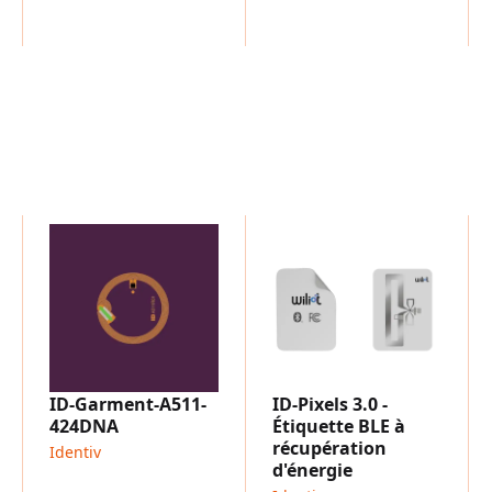
l'électronique et les embal
La combinaison d'une auth
altérations et d'une traçab
contre la contrefaçon, la 
chaîne d'approvisionneme
ID-Garment-A511-
ID-Pixels 3.0 -
424DNA
Étiquette BLE à
récupération
Identiv
d'énergie