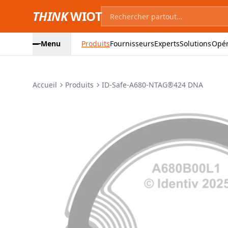
THINK
WIOT
Menu
Produits
Fournisseurs
Experts
Solutions
Opér
Accueil
Produits
ID-Safe-A680-NTAG®424 DNA
Images du produit