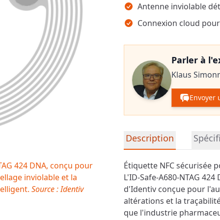
Antenne inviolable dét
Connexion cloud pour s
Parler à l'
Klaus Simon
Envoyer 
Informations détaillées su
Description
Spécif
NTAG 424 DNA, conçu pour
Étiquette NFC sécurisée pou
ellage inviolable et la
L'ID-Safe-A680-NTAG 424 D
elligent.
Source : Identiv
d'Identiv conçue pour l'au
altérations et la traçabili
que l'industrie pharmaceut