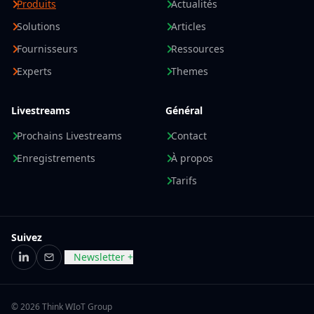
Produits
Actualités
Solutions
Articles
Fournisseurs
Ressources
Experts
Themes
Livestreams
Général
Prochains Livestreams
Contact
Enregistrements
À propos
Tarifs
Suivez
Newsletter +
LinkedIn
E-mail
© 2026 Think WIoT Group