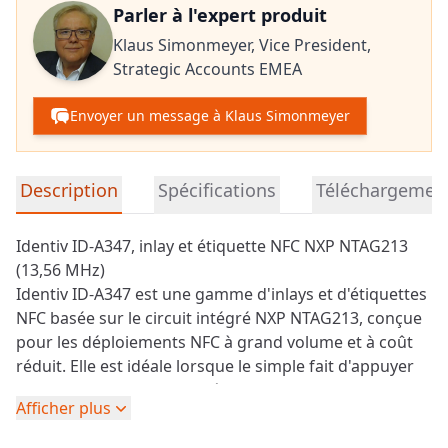
Parler à l'expert produit
Klaus Simonmeyer,
Vice President,
Strategic Accounts EMEA
Envoyer un message à Klaus Simonmeyer
Informations détaillées sur le produit
Description
Spécifications
Téléchargemen
Identiv ID-A347, inlay et étiquette NFC NXP NTAG213
(13,56 MHz)
Identiv ID-A347 est une gamme d'inlays et d'étiquettes
NFC basée sur le circuit intégré NXP NTAG213, conçue
pour les déploiements NFC à grand volume et à coût
réduit. Elle est idéale lorsque le simple fait d'appuyer
sur un smartphone doit déclencher une action simple,
Afficher plus
le plus souvent l'ouverture d'une URL, le lancement
d'une campagne ou la connexion à un produit ou un