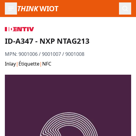
THINK
WIOT
Ouvr
ID-A347 - NXP NTAG213
MPN:
9001006 / 9001007 / 9001008
Inlay
|
Étiquette
|
NFC
Images du produit