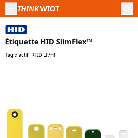
THINK
WIOT
Ouvr
Étiquette HID SlimFlex™
Tag d'actif
|
RFID LF/HF
Images du produit