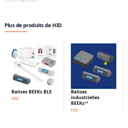
Toutes les étiquettes RFID SlimFlex sont étanches et
offrent une grande résistance aux liquides agressifs à
des températures élevées et inférieures à zéro.
Différents modèles sont disponibles pour être
Plus de produits de HID
encastrés, fixés à l'aide d'attaches de câbles ou de
rivets. Par exemple, l'étiquette SlimFlex Tag Washer a
été conçue avec un trou renforcé pour être fixée à
l'aide d'un seul rivet afin d'être suspendue à des
barres métalliques ou placée sur un crochet.
Faits marquants
Version HF 13,56 MHz lisible avec les appareils NFC
compatibles ISO/IEC 15693 avec option d'étiquette
pour une utilisation sur métal
Conçue pour résister à des cycles de lavage difficiles, y
Balises BEEKs BLE
Balises
compris à la soude caustique
industrielles
HID
Version RFID RAIN® (UHF) à large bande pour une
BEEKs™
utilisation mondiale entre 860 et 960 MHz
HID
Entièrement interopérable, conforme aux normes
Boîtier flexible et durable