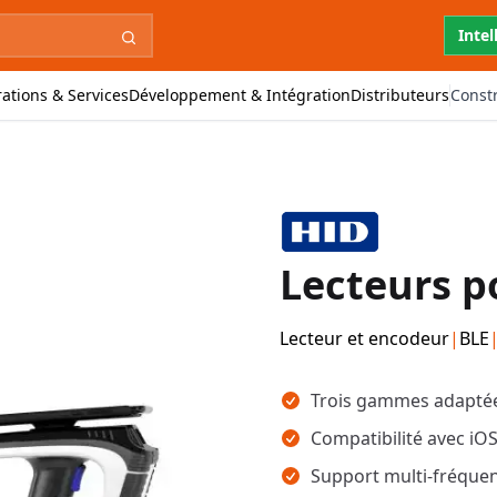
Intel
ations & Services
Développement & Intégration
Distributeurs
Const
Lecteurs p
Lecteur et encodeur
|
BLE
Points clés
Trois gammes adaptée
Compatibilité avec iO
Support multi-fréquen