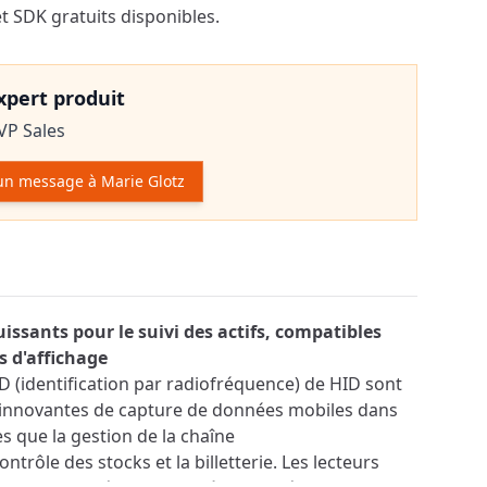
t SDK gratuits disponibles.
expert produit
VP Sales
un message à Marie Glotz
r le produit
issants pour le suivi des actifs, compatibles
s d'affichage
ID (identification par radiofréquence) de HID sont
s innovantes de capture de données mobiles dans
es que la gestion de la chaîne
ntrôle des stocks et la billetterie. Les lecteurs