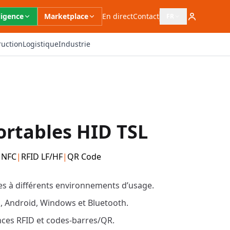
ligence
Marketplace
En direct
Contact
FR
Ouvrir le sélecteur 
ruction
Logistique
Industrie
ortables HID TSL
|
NFC
|
RFID LF/HF
|
QR Code
s à différents environnements d’usage.
S, Android, Windows et Bluetooth.
ces RFID et codes-barres/QR.