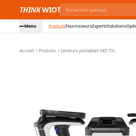
THINK
WIOT
Menu
Produits
Fournisseurs
Experts
Solutions
Opér
Accueil
Produits
Lecteurs portables HID TSL
Images du produit