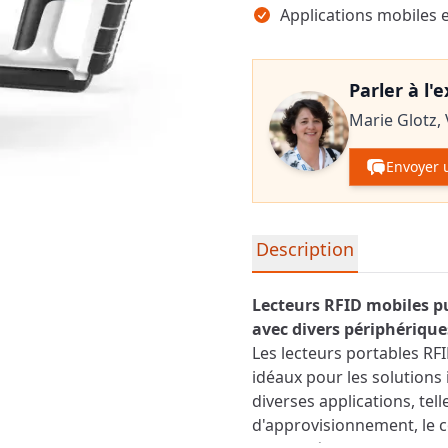
Applications mobiles e
Parler à l'
Marie Glotz,
Envoyer 
Informations détaillées su
Description
Lecteurs RFID mobiles pu
avec divers périphérique
Les lecteurs portables RF
idéaux pour les solution
diverses applications, tell
d'approvisionnement, le co