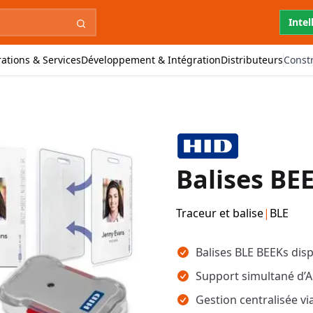
Intel
ations & Services
Développement & Intégration
Distributeurs
Const
Balises BE
Traceur et balise
|
BLE
Points clés
Balises BLE BEEKs dis
Support simultané d’
Gestion centralisée v