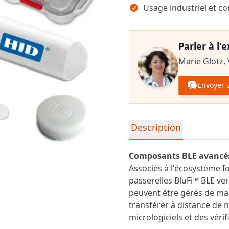
Usage industriel et c
Parler à l'
Marie Glotz,
Envoyer 
Informations détaillées su
Description
Composants BLE avancés 
Associés à l'écosystème I
passerelles BluFi™ BLE ver
peuvent être gérés de man
transférer à distance de
micrologiciels et des vérif