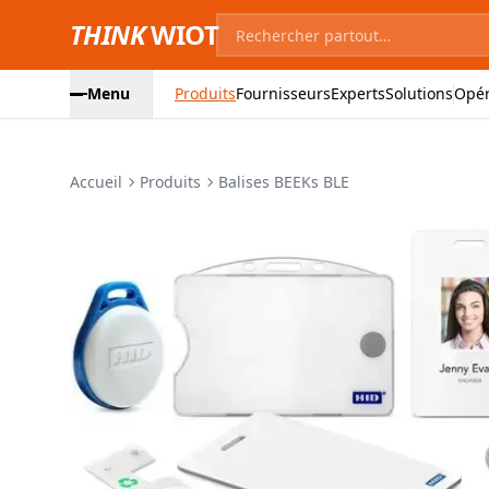
THINK
WIOT
Menu
Produits
Fournisseurs
Experts
Solutions
Opér
Accueil
Produits
Balises BEEKs BLE
Images du produit