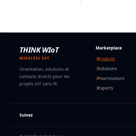
THINK WIoT
Marketplace
WIRELESS IOT
Produits
Solutions
Orientation, solutions et
contacts directs pour les
Fournisseurs
projets IoT sans fil.
Experts
Suivez