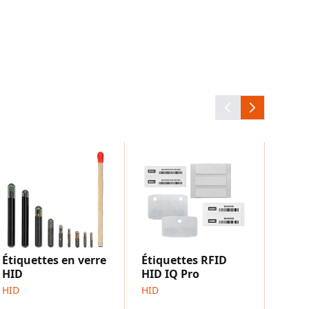
Étiq
pass
HID
Étiquettes en verre
Étiquettes RFID
HID
HID IQ Pro
HID
HID