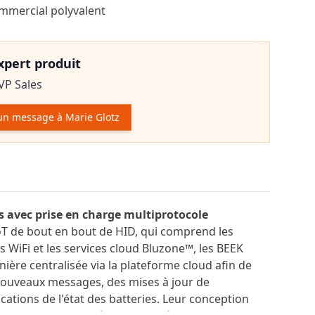
ommercial polyvalent
expert produit
VP Sales
un message à Marie Glotz
r le produit
avec prise en charge multiprotocole
oT de bout en bout de HID, qui comprend les
s WiFi et les services cloud Bluzone™, les BEEK
ière centralisée via la plateforme cloud afin de
 nouveaux messages, des mises à jour de
ications de l'état des batteries. Leur conception