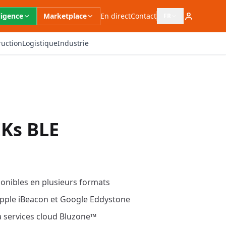
ligence
Marketplace
En direct
Contact
FR
Ouvrir le sélecteur 
ruction
Logistique
Industrie
EKs BLE
ponibles en plusieurs formats
Apple iBeacon et Google Eddystone
ia services cloud Bluzone™