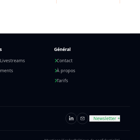
s
Général
 Livestreams
Contact
ements
À propos
Tarifs
Newsletter +
LinkedIn
E-mail