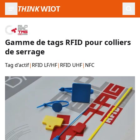
THINK
WIOT
Ouvr
Gamme de tags RFID pour colliers
de serrage
Tag d'actif
|
RFID LF/HF
|
RFID UHF
|
NFC
Images du produit