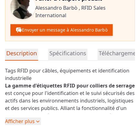
Alessandro Barbò ,
RFID Sales
International
Envoyer un message à Alessandro Barbò
Informations détaillées sur le produit
Description
Spécifications
Téléchargemen
Tags RFID pour câbles, équipements et identification
industrielle
La gamme d'étiquettes RFID pour colliers de serrage
est conçue pour l'identification et le suivi sécurisés des
actifs dans les environnements industriels, logistiques
et des services publics. Alliant la fonctionnalité d'un
collier de serrage à la technologie RFID, ces étiquettes
Afficher plus
permettent une fixation rapide et fiable sur une large
gamme d'actifs, notamment les câbles, les tuyaux, les
conteneurs et les équipements.