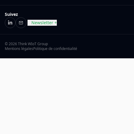
Suivez
Newsletter +
LinkedIn
E-mail
© 2026 Think WIoT Group
Mentions légales
Politique de confidentialité