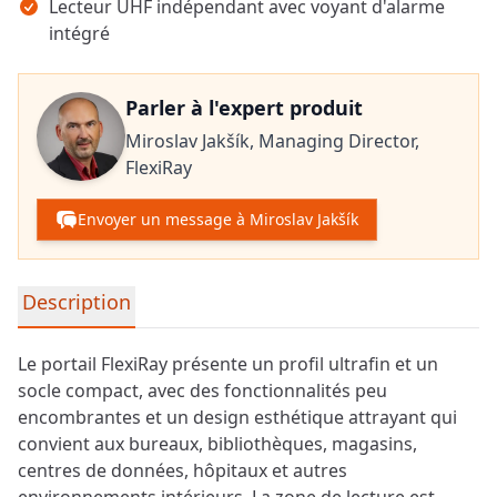
Lecteur UHF indépendant avec voyant d'alarme
intégré
Parler à l'expert produit
Miroslav Jakšík,
Managing Director,
FlexiRay
Envoyer un message à Miroslav Jakšík
Informations détaillées sur le produit
Description
Le portail FlexiRay présente un profil ultrafin et un
socle compact, avec des fonctionnalités peu
encombrantes et un design esthétique attrayant qui
convient aux bureaux, bibliothèques, magasins,
centres de données, hôpitaux et autres