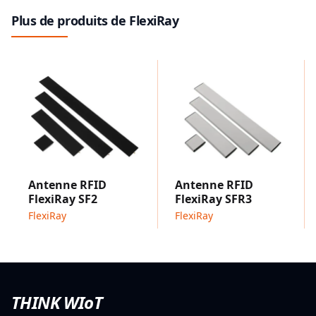
Le portail FlexiRay est idéal pour suivre les biens, les
Plus de produits de FlexiRay
équipements, les documents, les dossiers et les
personnes dans les environnements intérieurs,
lorsqu'ils passent par des portes, des couloirs ou des
corridors.
Antenne RFID
Antenne RFID
FlexiRay SF2
FlexiRay SFR3
FlexiRay
FlexiRay
THINK WIoT