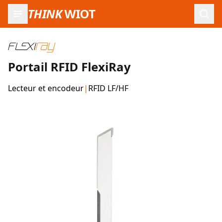
THINK
WIOT
Ouvr
Portail RFID FlexiRay
Lecteur et encodeur
|
RFID LF/HF
Images du produit