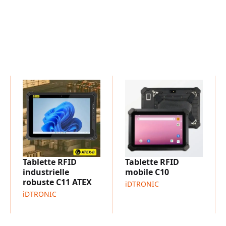
Services de colis
Manutention des bagages
Services d'élimination de
Vidéo du produit
Vous serez étonné de voi
Regardez-la dès maintena
& RFID Wearable
Tablette RFID
Tablette RFID
industrielle
mobile C10
robuste C11 ATEX
iDTRONIC
iDTRONIC