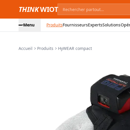
THINK
WIOT
Menu
Produits
Fournisseurs
Experts
Solutions
Opér
Accueil
Produits
HyWEAR compact
Images du produit