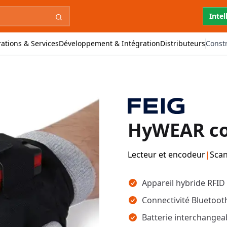
Intel
ations & Services
Développement & Intégration
Distributeurs
Const
HyWEAR c
Lecteur et encodeur
|
Scan
Points clés
Appareil hybride RFID
Connectivité Bluetooth
Batterie interchangea