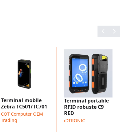
 dans les aéroports
s déchets
r comment cela fonctionne dans la pratique.
nt sur YouTube :
HyWEAR compact Hybrid Barcode
Terminal mobile
Terminal portable
Zebra TC501/TC701
RFID robuste C9
RED
COT Computer OEM
Trading
iDTRONIC