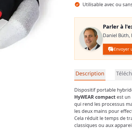
Utilisable avec ou san
Parler à l'
Daniel Büth,
Envoyer 
Informations détaillées su
Description
Téléc
Dispositif portable hybri
HyWEAR compact
est un 
qui rend les processus ma
les deux mains pour effect
Cela réduit le temps de t
classiques ou aux apparei