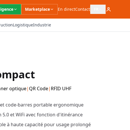
ligence
Marketplace
En direct
Contact
FR
Ouvrir le sélecteur 
ruction
Logistique
Industrie
ompact
ner optique
|
QR Code
|
RFID UHF
 et code-barres portable ergonomique
 5.0 et WiFi avec fonction d'itinérance
ble à haute capacité pour usage prolongé