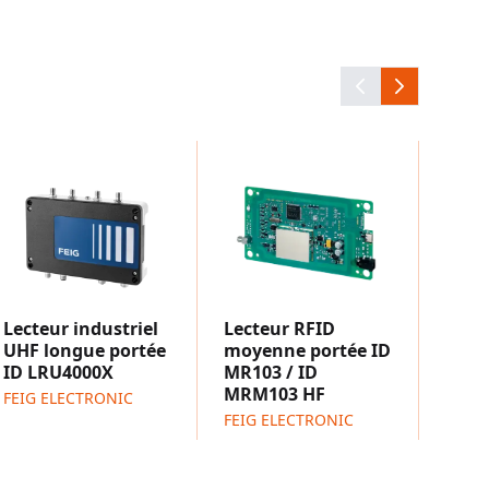
Lect
barr
FEIG 
Lecteur industriel
Lecteur RFID
UHF longue portée
moyenne portée ID
ID LRU4000X
MR103 / ID
MRM103 HF
FEIG ELECTRONIC
FEIG ELECTRONIC