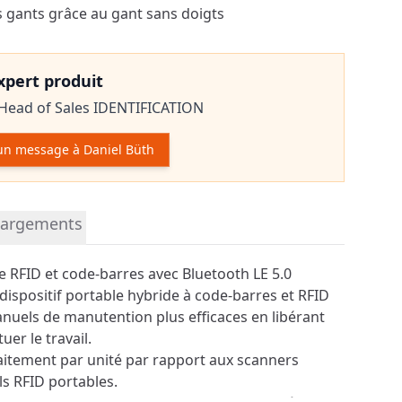
s gants grâce au gant sans doigts
expert produit
Head of Sales IDENTIFICATION
un message à Daniel Büth
r le produit
hargements
de RFID et code-barres avec Bluetooth LE 5.0
dispositif portable hybride à code-barres et RFID
nuels de manutention plus efficaces en libérant
uer le travail.
raitement par unité par rapport aux scanners
ls RFID portables.