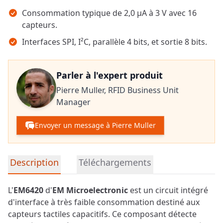
Consommation typique de 2,0 µA à 3 V avec 16
capteurs.
Interfaces SPI, I²C, parallèle 4 bits, et sortie 8 bits.
Parler à l'expert produit
Pierre Muller,
RFID Business Unit
Manager
Envoyer un message à Pierre Muller
Informations détaillées sur le produit
Description
Téléchargements
L'
EM6420
d'
EM Microelectronic
est un circuit intégré
d'interface à très faible consommation destiné aux
capteurs tactiles capacitifs. Ce composant détecte