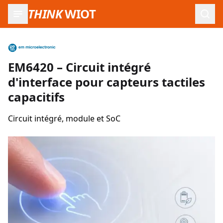
THINK
WIOT
Ouvr
EM6420 – Circuit intégré
d'interface pour capteurs tactiles
capacitifs
Circuit intégré, module et SoC
Images du produit