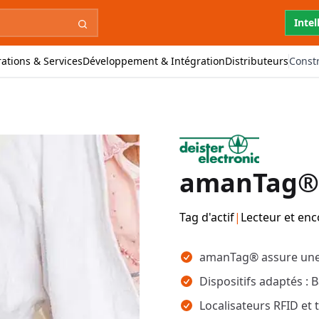
Intel
ations & Services
Développement & Intégration
Distributeurs
Const
amanTag®
Tag d'actif
|
Lecteur et en
Points clés
amanTag® assure une l
Dispositifs adaptés 
Localisateurs RFID et 