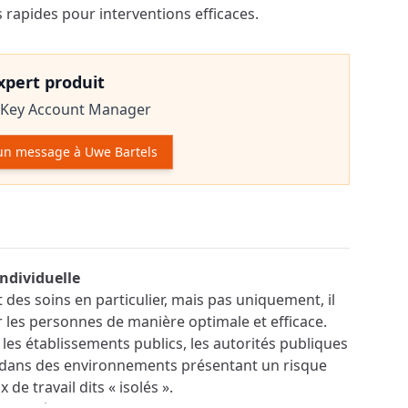
s rapides pour interventions efficaces.
expert produit
Key Account Manager
un message à Uwe Bartels
r le produit
ndividuelle
 des soins en particulier, mais pas uniquement, il
 les personnes de manière optimale et efficace.
les établissements publics, les autorités publiques
it dans des environnements présentant un risque
 de travail dits « isolés ».