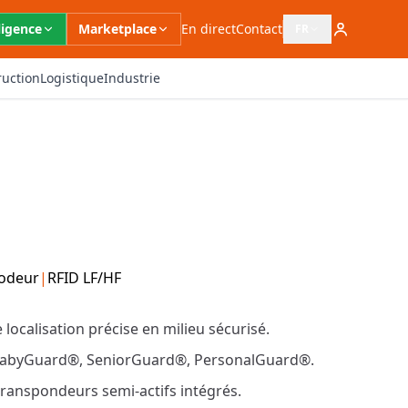
ligence
Marketplace
En direct
Contact
FR
Ouvrir le sélecteur 
ruction
Logistique
Industrie
codeur
|
RFID LF/HF
ocalisation précise en milieu sécurisé.
: BabyGuard®, SeniorGuard®, PersonalGuard®.
transpondeurs semi-actifs intégrés.