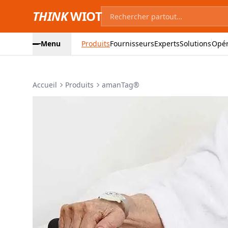
THINK
WIOT
Menu
Produits
Fournisseurs
Experts
Solutions
Opér
Accueil
Produits
amanTag®
Images du produit