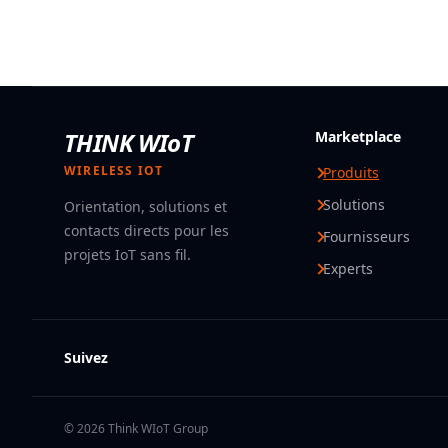
THINK WIoT
Marketplace
WIRELESS IOT
Produits
Solutions
Orientation, solutions et
contacts directs pour les
Fournisseurs
projets IoT sans fil.
Experts
Suivez
© 2026 Think WIoT Group