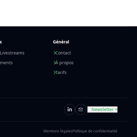
s
Général
 Livestreams
Contact
ements
À propos
Tarifs
Newsletter +
LinkedIn
E-mail
Mentions légales
Politique de confidentialité