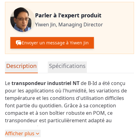
Parler à l'expert produit
Yiwen Jin,
Managing Director
Envoyer un message à Yiwen Jin
Informations détaillées sur le produit
Description
Spécifications
Le
transpondeur industriel
NT
de B-Id a été conçu
pour les applications où l'humidité, les variations de
température et les conditions d'utilisation difficiles
font partie du quotidien. Grâce à sa conception
compacte et à son boîtier robuste en POM, ce
transpondeur est particulièrement adapté au
marquage et à l'identification dans le secteur forestier.
Afficher plus
Le transpondeur résiste à l'humidité et fonctionne de