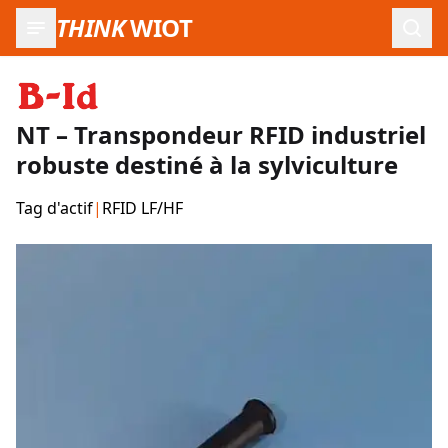
THINK
WIOT
Ouvr
NT – Transpondeur RFID industriel
robuste destiné à la sylviculture
Tag d'actif
|
RFID LF/HF
Images du produit