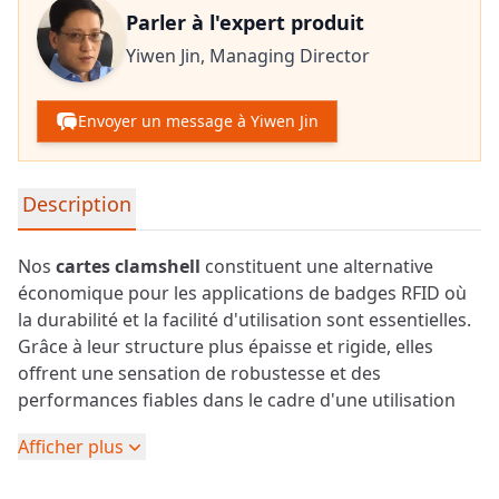
Parler à l'expert produit
Yiwen Jin,
Managing Director
Envoyer un message à Yiwen Jin
Informations détaillées sur le produit
Description
Nos
cartes clamshell
constituent une alternative
économique pour les applications de badges RFID où
la durabilité et la facilité d'utilisation sont essentielles.
Grâce à leur structure plus épaisse et rigide, elles
offrent une sensation de robustesse et des
performances fiables dans le cadre d'une utilisation
quotidienne.
Afficher plus
Les cartes clamshell sont idéales pour les badges
d'employés standard, les badges visiteurs et les