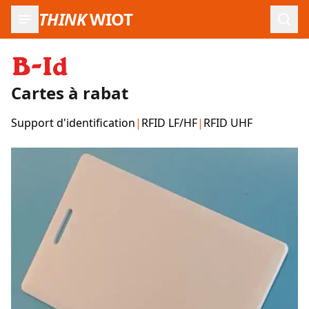
THINK
WIOT
Ouvr
Cartes à rabat
Support d'identification
|
RFID LF/HF
|
RFID UHF
Images du produit